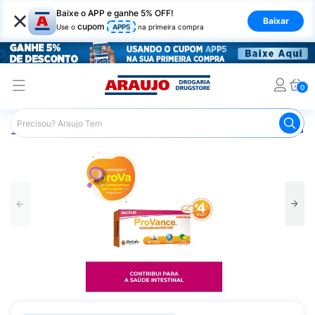
×
Baixe o APP e ganhe 5% OFF!
Baixar
cupom
Use o
APP5
na primeira compra
0
Araujo
Medicamentos
Remédio para o Estômago e Gastro