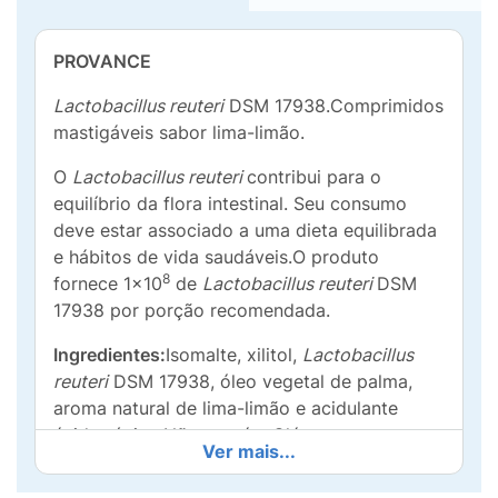
PROVANCE
Lactobacillus reuteri
DSM 17938.Comprimidos
mastigáveis sabor lima-limão.
O
Lactobacillus reuteri
contribui para o
equilíbrio da flora intestinal. Seu consumo
deve estar associado a uma dieta equilibrada
e hábitos de vida saudáveis.O produto
8
fornece 1x10
de
Lactobacillus reuteri
DSM
17938 por porção recomendada.
Ingredientes:
Isomalte, xilitol,
Lactobacillus
reuteri
DSM 17938, óleo vegetal de palma,
aroma natural de lima-limão e acidulante
ácido cítrico.Não contém Glúten.
Ver mais...
Instruções de uso:
Mastigar um comprimido