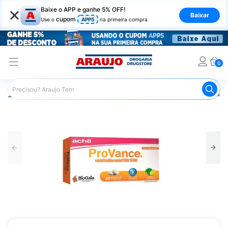
×
Baixe o APP e ganhe 5% OFF!
Baixar
cupom
Use o
APP5
na primeira compra
0
Araujo
Medicamentos
Remédio para o Estômago e Gastro