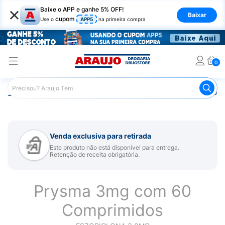
×
Baixe o APP e ganhe 5% OFF!
Baixar
cupom
Use o
APP5
na primeira compra
0
Araujo
Medicamentos
Remédio para Sistema Nervoso Ce
Venda exclusiva para retirada
Este produto não está disponível para entrega.
Retenção de receita obrigatória.
Prysma 3mg com 60
Comprimidos