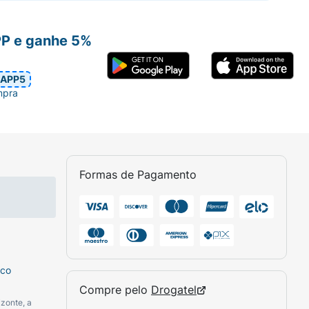
PP e ganhe 5%
APP5
mpra
Formas de Pagamento
sco
Compre pelo
Drogatel
zonte, a