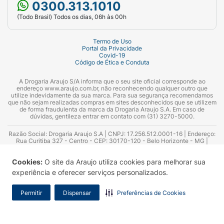
0300.313.1010
(Todo Brasil) Todos os dias, 06h às 00h
Termo de Uso
Portal da Privacidade
Covid-19
Código de Ética e Conduta
A Drogaria Araujo S/A informa que o seu site oficial corresponde ao
endereço www.araujo.com.br, não reconhecendo qualquer outro que
utilize indevidamente da sua marca. Para sua segurança recomendamos
que não sejam realizadas compras em sites desconhecidos que se utilizem
de forma fraudulenta da marca da Drogaria Araujo S.A. Em caso de
dúvidas, gentileza entrar em contato com (31) 3270-5000.
Razão Social: Drogaria Araujo S.A | CNPJ: 17.256.512.0001-16 | Endereço:
Rua Curitiba 327 - Centro - CEP: 30170-120 - Belo Horizonte - MG |
Telefones: 0300.313.1010 e (31) 3270-5000 Horário de funcionamento -
06:00h às 00:00h | Consultores técnicos responsáveis: Hairton Ayres
Cookies:
O site da Araujo utiliza cookies para melhorar sua
Azevedo Guimarães – CRF 10.965 | Yasmin Silva Alvarenga – CRF 52.584 -
Consultor substituto: Thiago Aguiar Pinheiro - CRF Nº 13.748. Alvará
experiência e oferecer serviços personalizados.
Sanitário: 2025020713 | Autorização de Funcionamento da Empresa (AFE):
7.16355-1
Permitir
Dispensar
Preferências de Cookies