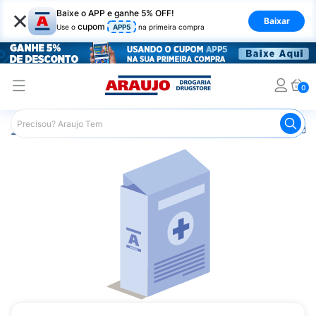
×
Baixe o APP e ganhe 5% OFF!
Baixar
cupom
Use o
APP5
na primeira compra
0
Araujo
Medicamentos
Remédios Hormonais
Remédio 