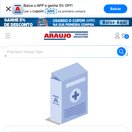
×
Baixe o APP e ganhe 5% OFF!
Baixar
cupom
Use o
APP5
na primeira compra
0
Araujo
Medicamentos
Remédios Hormonais
Remédio 