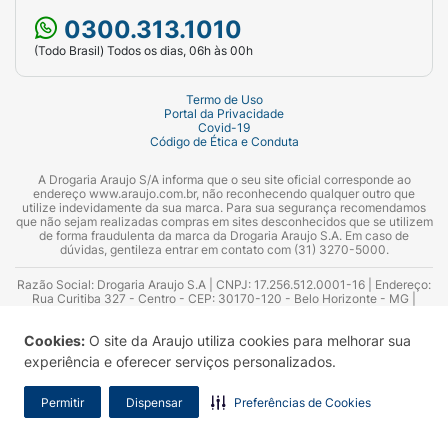
0300.313.1010
(Todo Brasil) Todos os dias, 06h às 00h
Termo de Uso
Portal da Privacidade
Covid-19
Código de Ética e Conduta
A Drogaria Araujo S/A informa que o seu site oficial corresponde ao
endereço www.araujo.com.br, não reconhecendo qualquer outro que
utilize indevidamente da sua marca. Para sua segurança recomendamos
que não sejam realizadas compras em sites desconhecidos que se utilizem
de forma fraudulenta da marca da Drogaria Araujo S.A. Em caso de
dúvidas, gentileza entrar em contato com (31) 3270-5000.
Razão Social: Drogaria Araujo S.A | CNPJ: 17.256.512.0001-16 | Endereço:
Rua Curitiba 327 - Centro - CEP: 30170-120 - Belo Horizonte - MG |
Telefones: 0300.313.1010 e (31) 3270-5000 Horário de funcionamento -
06:00h às 00:00h | Consultores técnicos responsáveis: Hairton Ayres
Cookies:
O site da Araujo utiliza cookies para melhorar sua
Azevedo Guimarães – CRF 10.965 | Yasmin Silva Alvarenga – CRF 52.584 -
Consultor substituto: Thiago Aguiar Pinheiro - CRF Nº 13.748. Alvará
experiência e oferecer serviços personalizados.
Sanitário: 2025020713 | Autorização de Funcionamento da Empresa (AFE):
7.16355-1
Permitir
Dispensar
Preferências de Cookies