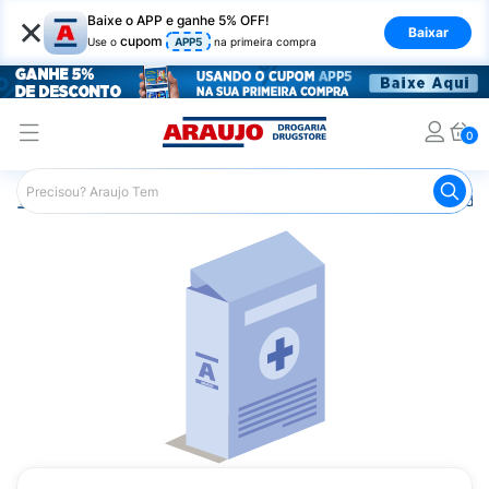
×
Baixe o APP e ganhe 5% OFF!
Baixar
cupom
Use o
APP5
na primeira compra
0
Araujo
Medicamentos
Remédios Hormonais
Remédio 