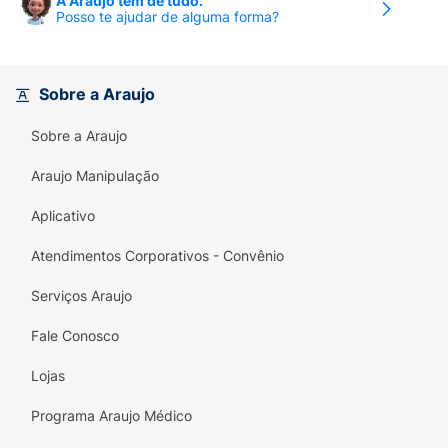
A Araujo tem de tudo.
folículo estimulante (FSH). O FSH pertence ao
Posso te ajudar de alguma forma?
grupo das gonadotropinas que desempenha
um papel importante na fertilidade e
reprodução humanas. O FSH na mulher é
Sobre a Araujo
necessário para o crescimento e
desenvolvimento dos folículos nos ovários.
Sobre a Araujo
Os folículos são pequenas bolsas que contêm
os óvulos. No homem, o FSH é necessário
Araujo Manipulação
para a produção do esperma.
Aplicativo
Atendimentos Corporativos - Convênio
Serviços Araujo
Fale Conosco
Lojas
Programa Araujo Médico