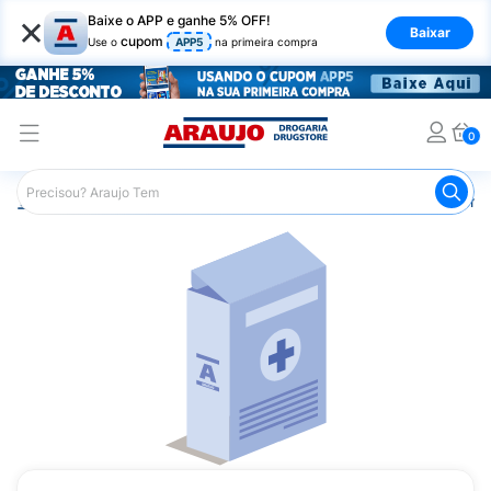
×
Baixe o APP e ganhe 5% OFF!
Baixar
cupom
Use o
APP5
na primeira compra
0
Araujo
Medicamentos
Mais Medicamentos
Puregon P