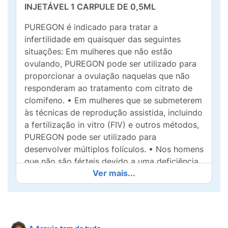
INJETÁVEL 1 CARPULE DE 0,5ML
PUREGON é indicado para tratar a
infertilidade em quaisquer das seguintes
situações: Em mulheres que não estão
ovulando, PUREGON pode ser utilizado para
proporcionar a ovulação naquelas que não
responderam ao tratamento com citrato de
clomifeno. • Em mulheres que se submeterem
às técnicas de reprodução assistida, incluindo
a fertilização in vitro (FIV) e outros métodos,
PUREGON pode ser utilizado para
desenvolver múltiplos folículos. • Nos homens
que não são férteis devido a uma deficiência
Ver mais...
hormonal, PUREGON pode ser utilizado para
a produção do esperma.
PUREGON contém o hormônio
betafolitropina, conhecido como hormônio