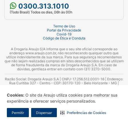
0300.313.1010
(Todo Brasil) Todos os dias, 06h às 00h
Termo de Uso
Portal da Privacidade
Covid-19
Código de Ética e Conduta
A Drogaria Araujo S/A informa que o seu site oficial corresponde ao
endereço www.araujo.com.br, não reconhecendo qualquer outro que
utilize indevidamente da sua marca. Para sua segurança recomendamos
que não sejam realizadas compras em sites desconhecidos que se utilizem
de forma fraudulenta da marca da Drogaria Araujo S.A. Em caso de
dúvidas, gentileza entrar em contato com (31) 3270-5000.
Razão Social: Drogaria Araujo S.A | CNPJ: 17.256.512.0001-16 | Endereço:
Rua Curitiba 327 - Centro - CEP: 30170-120 - Belo Horizonte - MG |
Telefones: 0300.313.1010 e (31) 3270-5000 Horário de funcionamento -
06:00h às 00:00h | Consultores técnicos responsáveis: Hairton Ayres
Cookies:
O site da Araujo utiliza cookies para melhorar sua
Azevedo Guimarães – CRF 10.965 | Yasmin Silva Alvarenga – CRF 52.584 -
Consultor substituto: Thiago Aguiar Pinheiro - CRF Nº 13.748. Alvará
experiência e oferecer serviços personalizados.
Sanitário: 2025020713 | Autorização de Funcionamento da Empresa (AFE):
7.16355-1
Permitir
Dispensar
Preferências de Cookies