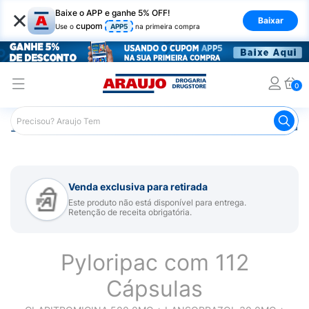
×
Baixe o APP e ganhe 5% OFF!
Baixar
cupom
Use o
APP5
na primeira compra
0
Araujo
Medicamentos
Remédio para o Estômago e Gastro
Venda exclusiva para retirada
Este produto não está disponível para entrega.
Retenção de receita obrigatória.
Pyloripac com 112
Cápsulas