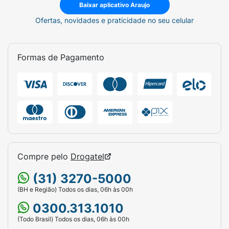
Baixar aplicativo Araujo
Restrição Alimentar:
Não contém glúten.
Ofertas, novidades e praticidade no seu celular
Não contém lactose. Zero açúcar.
Modo de Usar:
Formas de Pagamento
Consumir 1 (uma) cápsula ao dia ou conforme
orientação de médico ou nutricionista.
Uso
Adulto.
Ficha Técnica:
Marca:
Momenta Farmacêutica.
Compre pelo
Drogatel
Linha:
Quelatus.
(31) 3270-5000
Versão:
Mulher.
(BH e Região) Todos os dias, 06h às 00h
Quantidade:
60 Cápsulas.
0300.313.1010
(Todo Brasil) Todos os dias, 06h às 00h
Categoria:
Suplemento Alimentar /