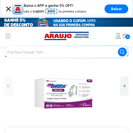
×
Baixe o APP e ganhe 5% OFF!
Baixar
cupom
Use o
APP5
na primeira compra
0
Araujo
Beleza e Cuidados
Nutricosméticos
Quelatus 