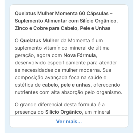
Quelatus Mulher Momenta 60 Cápsulas –
Suplemento Alimentar com Silício Orgânico,
Zinco e Cobre para Cabelo, Pele e Unhas
O
Quelatus Mulher
da Momenta é um
suplemento vitamínico-mineral de última
geração, agora com
Nova Fórmula
,
desenvolvido especificamente para atender
às necessidades da mulher moderna. Sua
composição avançada foca na saúde e
estética de
cabelo, pele e unhas
, oferecendo
nutrientes com alta absorção pelo organismo.
O grande diferencial desta fórmula é a
presença do
Silício Orgânico
, um mineral
fundamental para a sustentação e
Ver mais...
elasticidade dos tecidos. Além disso, o
Quelatus Mulher conta com um alto teor de