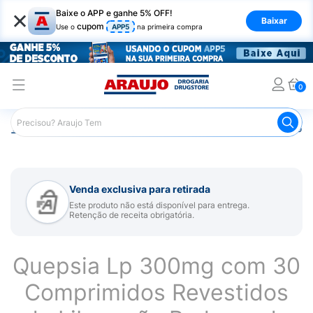
×
Baixe o APP e ganhe 5% OFF!
Baixar
cupom
Use o
APP5
na primeira compra
0
Araujo
Medicamentos
Remédio para Sistema Nervoso Ce
Venda exclusiva para retirada
Este produto não está disponível para entrega.
Retenção de receita obrigatória.
Quepsia Lp 300mg com 30
Comprimidos Revestidos