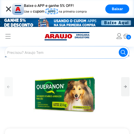
×
Baixe o APP e ganhe 5% OFF!
Baixar
cupom
Use o
APP5
na primeira compra
0
Araujo
Pet Shop
Cachorros
Suplementos e Vitaminas