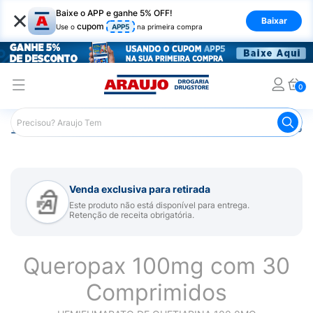
×
Baixe o APP e ganhe 5% OFF!
Baixar
cupom
Use o
APP5
na primeira compra
0
Araujo
Medicamentos
Remédio para Sistema Nervoso Ce
Venda exclusiva para retirada
Este produto não está disponível para entrega.
Retenção de receita obrigatória.
Queropax 100mg com 30
Comprimidos