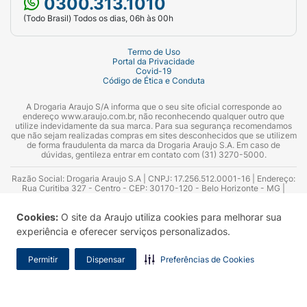
0300.313.1010
(Todo Brasil) Todos os dias, 06h às 00h
Termo de Uso
Portal da Privacidade
Covid-19
Código de Ética e Conduta
A Drogaria Araujo S/A informa que o seu site oficial corresponde ao
endereço www.araujo.com.br, não reconhecendo qualquer outro que
utilize indevidamente da sua marca. Para sua segurança recomendamos
que não sejam realizadas compras em sites desconhecidos que se utilizem
de forma fraudulenta da marca da Drogaria Araujo S.A. Em caso de
dúvidas, gentileza entrar em contato com (31) 3270-5000.
Razão Social: Drogaria Araujo S.A | CNPJ: 17.256.512.0001-16 | Endereço:
Rua Curitiba 327 - Centro - CEP: 30170-120 - Belo Horizonte - MG |
Telefones: 0300.313.1010 e (31) 3270-5000 Horário de funcionamento -
06:00h às 00:00h | Consultores técnicos responsáveis: Hairton Ayres
Cookies:
O site da Araujo utiliza cookies para melhorar sua
Azevedo Guimarães – CRF 10.965 | Yasmin Silva Alvarenga – CRF 52.584 -
Consultor substituto: Thiago Aguiar Pinheiro - CRF Nº 13.748. Alvará
experiência e oferecer serviços personalizados.
Sanitário: 2025020713 | Autorização de Funcionamento da Empresa (AFE):
7.16355-1
Permitir
Dispensar
Preferências de Cookies