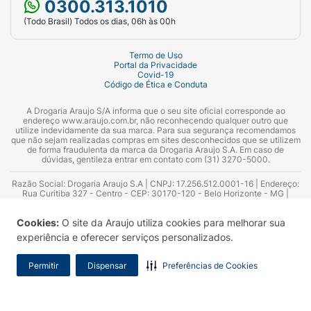
0300.313.1010
(Todo Brasil) Todos os dias, 06h às 00h
Termo de Uso
Portal da Privacidade
Covid-19
Código de Ética e Conduta
A Drogaria Araujo S/A informa que o seu site oficial corresponde ao
endereço www.araujo.com.br, não reconhecendo qualquer outro que
utilize indevidamente da sua marca. Para sua segurança recomendamos
que não sejam realizadas compras em sites desconhecidos que se utilizem
de forma fraudulenta da marca da Drogaria Araujo S.A. Em caso de
dúvidas, gentileza entrar em contato com (31) 3270-5000.
Razão Social: Drogaria Araujo S.A | CNPJ: 17.256.512.0001-16 | Endereço:
Rua Curitiba 327 - Centro - CEP: 30170-120 - Belo Horizonte - MG |
Telefones: 0300.313.1010 e (31) 3270-5000 Horário de funcionamento -
06:00h às 00:00h | Consultores técnicos responsáveis: Hairton Ayres
Cookies:
O site da Araujo utiliza cookies para melhorar sua
Azevedo Guimarães – CRF 10.965 | Yasmin Silva Alvarenga – CRF 52.584 -
Consultor substituto: Thiago Aguiar Pinheiro - CRF Nº 13.748. Alvará
experiência e oferecer serviços personalizados.
Sanitário: 2025020713 | Autorização de Funcionamento da Empresa (AFE):
7.16355-1
Permitir
Dispensar
Preferências de Cookies