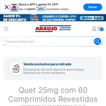
×
Baixe o APP e ganhe 5% OFF!
Baixar
cupom
Use o
APP5
na primeira compra
0
Araujo
Medicamentos
Remédio para Sistema Nervoso Ce
Venda exclusiva para retirada
Este produto não está disponível para entrega.
Retenção de receita obrigatória.
Quet 25mg com 60
Comprimidos Revestidos