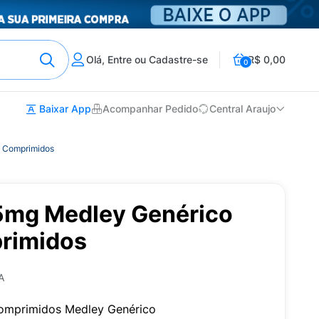
Olá, Entre ou Cadastre-se
R$ 0,00
0
Baixar App
Acompanhar Pedido
Central Araujo
0 Comprimidos
5mg Medley Genérico
rimidos
A
omprimidos Medley Genérico