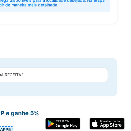
rega disponíveis para a localidade desejada. Na etapa
dir de maneira mais detalhada.
 RECEITA."
PP e ganhe 5%
APP5