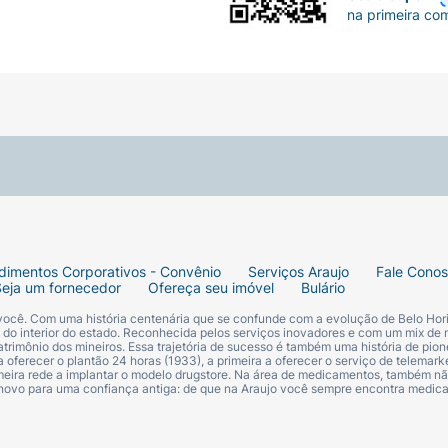
na primeira co
dimentos Corporativos - Convênio
Serviços Araujo
Fale Cono
Seja um fornecedor
Ofereça seu imóvel
Bulário
 você. Com uma história centenária que se confunde com a evolução de Belo Hori
s do interior do estado. Reconhecida pelos serviços inovadores e com um mix de 
trimônio dos mineiros. Essa trajetória de sucesso é também uma história de pion
 oferecer o plantão 24 horas (1933), a primeira a oferecer o serviço de telemarke
primeira rede a implantar o modelo drugstore. Na área de medicamentos, também nã
 novo para uma confiança antiga: de que na Araujo você sempre encontra medi