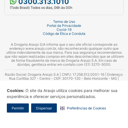
0300.313.1010
(Todo Brasil) Todos os dias, 06h às 00h
Termo de Uso
Portal da Privacidade
Covid-19
Código de Ética e Conduta
A Drogaria Araujo S/A informa que o seu site oficial corresponde ao
endereço www.araujo.com.br, não reconhecendo qualquer outro que
utilize indevidamente da sua marca. Para sua segurança recomendamos
que não sejam realizadas compras em sites desconhecidos que se utilizem
de forma fraudulenta da marca da Drogaria Araujo S.A. Em caso de
dúvidas, gentileza entrar em contato com (31) 3270-5000.
Razão Social: Drogaria Araujo S.A | CNPJ: 17.256.512.0001-16 | Endereço:
Rua Curitiba 327 - Centro - CEP: 30170-120 - Belo Horizonte - MG |
Telefones: 0300.313.1010 e (31) 3270-5000 Horário de funcionamento -
06:00h às 00:00h | Consultores técnicos responsáveis: Hairton Ayres
Cookies:
O site da Araujo utiliza cookies para melhorar sua
Azevedo Guimarães – CRF 10.965 | Yasmin Silva Alvarenga – CRF 52.584 -
Consultor substituto: Thiago Aguiar Pinheiro - CRF Nº 13.748. Alvará
experiência e oferecer serviços personalizados.
Sanitário: 2025020713 | Autorização de Funcionamento da Empresa (AFE):
7.16355-1
Permitir
Dispensar
Preferências de Cookies