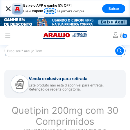
×
Baixe o APP e ganhe 5% OFF!
Baixar
cupom
Use o
APP5
na primeira compra
0
Araujo
Medicamentos
Remédio para Sistema Nervoso Ce
Venda exclusiva para retirada
Este produto não está disponível para entrega.
Retenção de receita obrigatória.
Quetipin 200mg com 30
Comprimidos