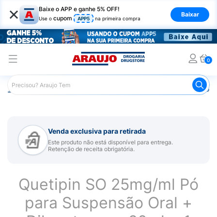
×
Baixe o APP e ganhe 5% OFF!
Baixar
cupom
Use o
APP5
na primeira compra
0
Araujo
Medicamentos
Remédio para Sistema Nervoso Ce
Venda exclusiva para retirada
Este produto não está disponível para entrega.
Retenção de receita obrigatória.
Quetipin SO 25mg/ml Pó
para Suspensão Oral +