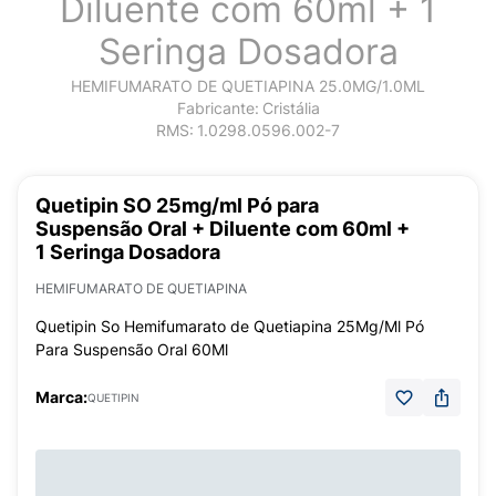
Diluente com 60ml + 1
Seringa Dosadora
HEMIFUMARATO DE QUETIAPINA 25.0MG/1.0ML
Fabricante:
Cristália
RMS:
1.0298.0596.002-7
Quetipin SO 25mg/ml Pó para
Suspensão Oral + Diluente com 60ml +
1 Seringa Dosadora
HEMIFUMARATO DE QUETIAPINA
Quetipin So Hemifumarato de Quetiapina 25Mg/Ml Pó
Para Suspensão Oral 60Ml
Marca:
QUETIPIN