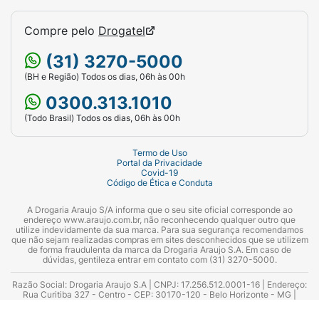
Compre pelo
Drogatel
(31) 3270-5000
(BH e Região) Todos os dias, 06h às 00h
0300.313.1010
(Todo Brasil) Todos os dias, 06h às 00h
Termo de Uso
Portal da Privacidade
Covid-19
Código de Ética e Conduta
A Drogaria Araujo S/A informa que o seu site oficial corresponde ao
endereço www.araujo.com.br, não reconhecendo qualquer outro que
utilize indevidamente da sua marca. Para sua segurança recomendamos
que não sejam realizadas compras em sites desconhecidos que se utilizem
de forma fraudulenta da marca da Drogaria Araujo S.A. Em caso de
dúvidas, gentileza entrar em contato com (31) 3270-5000.
Razão Social: Drogaria Araujo S.A | CNPJ: 17.256.512.0001-16 | Endereço:
Rua Curitiba 327 - Centro - CEP: 30170-120 - Belo Horizonte - MG |
Telefones: 0300.313.1010 e (31) 3270-5000 Horário de funcionamento -
06:00h às 00:00h | Consultores técnicos responsáveis: Hairton Ayres