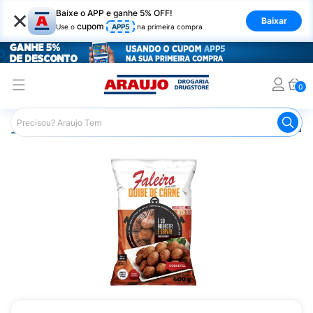
×
Baixe o APP e ganhe 5% OFF!
Baixar
cupom
Use o
APP5
na primeira compra
0
Araujo
Mercado
Alimentos Congelados e de Geladeira