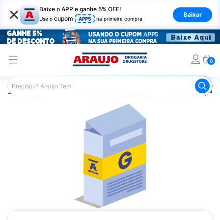
×
Baixe o APP e ganhe 5% OFF!
Baixar
cupom
Use o
APP5
na primeira compra
0
Araujo
Medicamentos
Remédio para o Estômago e Gastro