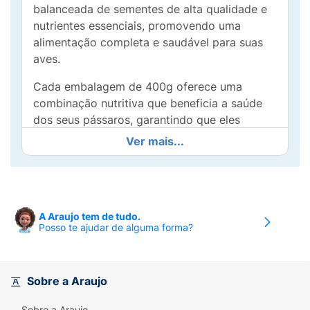
balanceada de sementes de alta qualidade e
nutrientes essenciais, promovendo uma
alimentação completa e saudável para suas
aves.
Cada embalagem de 400g oferece uma
combinação nutritiva que beneficia a saúde
dos seus pássaros, garantindo que eles
recebam tudo o que precisa para uma vida
Ver mais...
longa e ativa. O uso regular desse alimento
resulta em aves mais felizes, coloridas e com
plumas sempre estendidas.
Vantagens do produto:
A Araujo tem de tudo.
Posso te ajudar de alguma forma?
Fórmula enriquecida com vitaminas e minerais
Ingredientes selecionados para melhorar a
Sobre a Araujo
saúde das aves
Sobre a Araujo