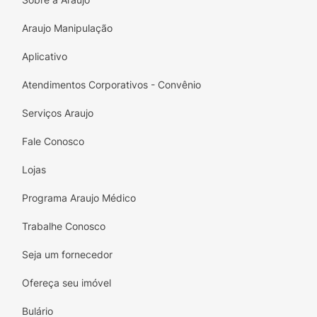
Ideal para a manutenção da energia e alegria
dos periquitos e ring necks
Araujo Manipulação
Proporcione momentos de bem-estar e
Aplicativo
satisfação para seus amigos alados com o
Empório dos Pássaros. A escolha certa para
Atendimentos Corporativos - Convênio
quem deseja oferecer nutrição de qualidade e
Serviços Araujo
carinho.
Fale Conosco
Lojas
Programa Araujo Médico
Trabalhe Conosco
Seja um fornecedor
Ofereça seu imóvel
Bulário