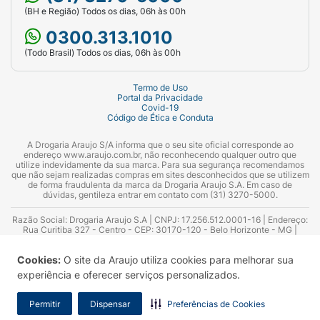
(BH e Região) Todos os dias, 06h às 00h
0300.313.1010
(Todo Brasil) Todos os dias, 06h às 00h
Termo de Uso
Portal da Privacidade
Covid-19
Código de Ética e Conduta
A Drogaria Araujo S/A informa que o seu site oficial corresponde ao
endereço www.araujo.com.br, não reconhecendo qualquer outro que
utilize indevidamente da sua marca. Para sua segurança recomendamos
que não sejam realizadas compras em sites desconhecidos que se utilizem
de forma fraudulenta da marca da Drogaria Araujo S.A. Em caso de
dúvidas, gentileza entrar em contato com (31) 3270-5000.
Razão Social: Drogaria Araujo S.A | CNPJ: 17.256.512.0001-16 | Endereço:
Rua Curitiba 327 - Centro - CEP: 30170-120 - Belo Horizonte - MG |
Telefones: 0300.313.1010 e (31) 3270-5000 Horário de funcionamento -
06:00h às 00:00h | Consultores técnicos responsáveis: Hairton Ayres
Cookies:
O site da Araujo utiliza cookies para melhorar sua
Azevedo Guimarães – CRF 10.965 | Yasmin Silva Alvarenga – CRF 52.584 -
Consultor substituto: Thiago Aguiar Pinheiro - CRF Nº 13.748. Alvará
experiência e oferecer serviços personalizados.
Sanitário: 2025020713 | Autorização de Funcionamento da Empresa (AFE):
7.16355-1
Permitir
Dispensar
Preferências de Cookies