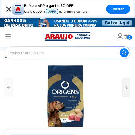
×
Baixe o APP e ganhe 5% OFF!
Baixar
cupom
Use o
APP5
na primeira compra
0
Araujo
Pet Shop
Cachorros
Ração para Cachorro