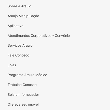
Extrato Etéreo (mín.) 120g/kg - 12,00%
Sobre a Araujo
Matéria Fibrosa (máx.) 30g/kg - 3,00%
Araujo Manipulação
Matéria Mineral (máx.) 80g/kg - 8,00%
Aplicativo
Cálcio (mín.) 10g/kg - 1,00%
Atendimentos Corporativos - Convênio
Cálcio (máx.) 20g/kg - 2,00%
Serviços Araujo
Fósforo (mín.) 7.000mg/kg - 0,70%
Fale Conosco
Sódio (mín.) 2.000mg/kg - 0,20%
Lojas
Potássio (mín.) 5.500mg/kg - 0,55%
Programa Araujo Médico
Ômega 6 (mín.) 20g/kg - 2,00%
Trabalhe Conosco
Ômega 3 (mín.) 2.000mg/kg - 0,20%
Seja um fornecedor
Sulfato de Glicosamina (mín.) 100mg/kg -
Ofereça seu imóvel
0,01%