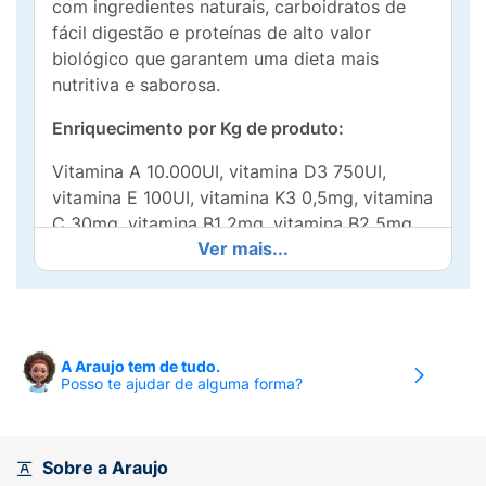
com ingredientes naturais, carboidratos de
fácil digestão e proteínas de alto valor
biológico que garantem uma dieta mais
nutritiva e saborosa.
Enriquecimento por Kg de produto:
Vitamina A 10.000UI, vitamina D3 750UI,
vitamina E 100UI, vitamina K3 0,5mg, vitamina
C 30mg, vitamina B1 2mg, vitamina B2 5mg,
Ver mais...
vitamina B6 1,5mg, vitamina B12 5mcg,
niacina 15mg, colina 1.200mg, ácido fólico
0,3mg, biotina 0,3mg, ácido pantotênico 7mg,
cobre 7mg, ferro 40mg, manganês total
10mg, zinco total 88mg, iodo 0,75mg, selênio
A Araujo tem de tudo.
total 0,12mg.
Posso te ajudar de alguma forma?
Níveis de garantia:
Proteína Bruta (mín.) 230g/kg - 23,00%
Sobre a Araujo