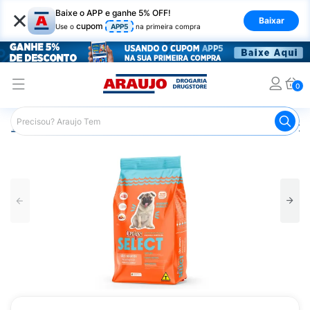
×
Baixe o APP e ganhe 5% OFF!
Baixar
cupom
Use o
APP5
na primeira compra
0
Araujo
Pet Shop
Cachorros
Ração para Cachorro