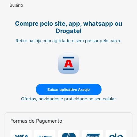
Bulário
Sulfato de Condroitina (mín.) 50mg/kg -
0,005%
Compre pelo site, app, whatsapp ou
Drogatel
Mananoligossacarídeo (mín.) 1.000mg/kg -
0,10%
Retire na loja com agilidade e sem passar pelo caixa.
Umidade (máx.) 100g/kg - 10,00%
Energia M. do Produto:
Energia Metabolizável 3.800kcal/kg
Quantidade diária recomendada:
Baixar aplicativo Araujo
Ofertas, novidades e praticidade no seu celular
Peso / Quantidade Diária Atividade Física
Moderada / Quantidade Diária Atividade
Física Alta
Formas de Pagamento
2kg - 50g / 65g