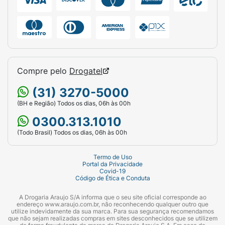
4kg - 85g / 115g
6kg - 120g / 155g
8kg - 145g / 190g
10kg - 175g / 225g
Compre pelo
Drogatel
12kg - 200g / 260g
(31) 3270-5000
14kg - 225g / 290g
(BH e Região) Todos os dias, 06h às 00h
0300.313.1010
Composição:
(Todo Brasil) Todos os dias, 06h às 00h
Farinha de vísceras de frango (mín. 10%),
farinha de torresmo (mín. 1%), farinha de
Termo de Uso
Portal da Privacidade
peixes (mín. 0,5%), arroz quebrado (mín. 3%),
Covid-19
Código de Ética e Conduta
grão de milho1, sorgo, farinha de batata doce
(mín. 0,5%), óleo de aves, gordura suína, grão
A Drogaria Araujo S/A informa que o seu site oficial corresponde ao
de linhaça, farelo de trigo, farelo de glúten de
endereço www.araujo.com.br, não reconhecendo qualquer outro que
utilize indevidamente da sua marca. Para sua segurança recomendamos
milho-601, levedura de cervejaria inativada
que não sejam realizadas compras em sites desconhecidos que se utilizem