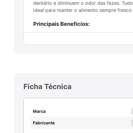
dentário e diminuem o odor das fezes. Tudo
ideal para manter o alimento sempre fresco
Principais Benefícios:
Alta Digestibilidade:
Ingredientes selecion
Saúde Bucal:
A textura dos grãos auxilia 
Pele e Pelagem:
Formulação equilibrada q
Ambiente Mais Limpo:
Contém aditivos qu
Ficha Técnica
Mais Natural:
Totalmente livre de corantes
Sugestão de Uso:
Marca
Sirva a Ração Colosso Premium seca, dividi
Fabricante
acordo com a idade, nível de atividade fís