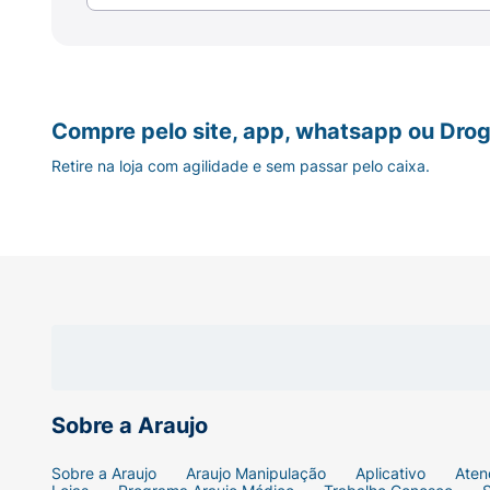
a recomendação do seu médico-veterinário
esteja trocando a ração do seu cão, faça a su
Ficha Técnica:
Compre pelo site, app, whatsapp ou Drog
Marca:
Colosso.
Retire na loja com agilidade e sem passar pelo caixa.
Linha:
Premium.
Produto:
Alimento Completo Seco.
Indicação:
Cães Adultos.
Porte:
Raças Pequenas.
Sabor:
Carne & Arroz.
Sobre a Araujo
Peso Líquido:
1 kg.
Sobre a Araujo
Araujo Manipulação
Aplicativo
Aten