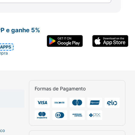
 à disposição do seu pet.
Aviso: Caso
r distúrbios intestinais.
PP e ganhe 5%
APP5
mpra
Formas de Pagamento
sco