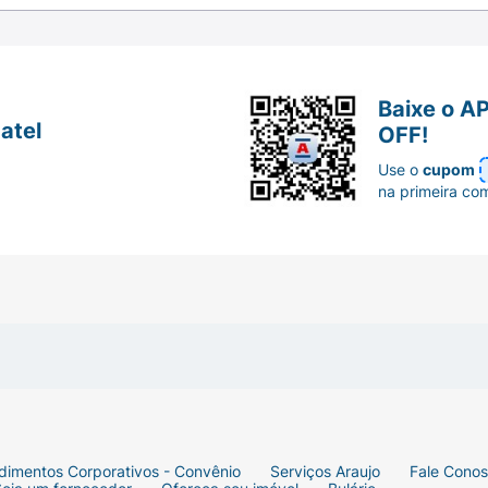
). Mantenha sempre um bebedouro com água limpa e fresca
bstituição de forma gradual ao longo de 5 a 7 dias para evita
Baixe o A
atel
OFF!
Use o
cupom
na primeira co
dimentos Corporativos - Convênio
Serviços Araujo
Fale Cono