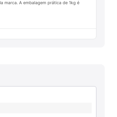
a marca. A embalagem prática de 1kg é
 absorção dos nutrientes.
rtaro dentário.
s brilhantes.
as fezes.
u cão.
ições. A quantidade ideal pode variar de
tação de consumo no verso da embalagem ou