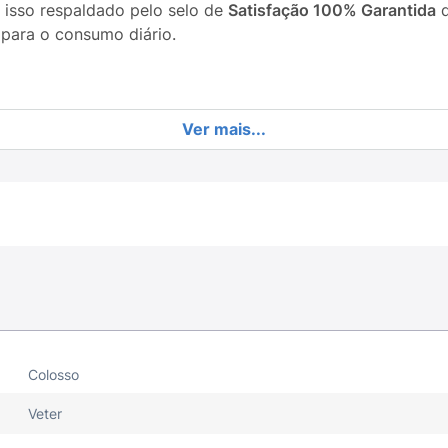
 isso respaldado pelo selo de
Satisfação 100% Garantida
d
 para o consumo diário.
ados (como o arroz) que facilitam a digestão e otimizam a
Ver mais...
na mastigação e contribui para a redução do acúmulo de tá
ue promove a manutenção de uma pele saudável e pelos mai
e ajudam a reduzir significativamente o volume e o odor d
 e aromatizantes artificiais, priorizando o bem-estar do se
Colosso
ndo a quantidade diária recomendada em duas ou mais refe
Veter
ica e metabolismo do seu cão (consulte a tabela de orien