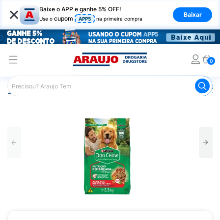
×
Baixe o APP e ganhe 5% OFF!
Baixar
cupom
Use o
APP5
na primeira compra
0
Araujo
Pet Shop
Cachorros
Ração para Cachorro