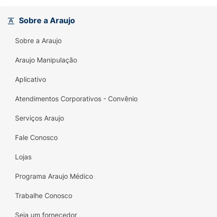
qualidade de vida e felicidade a ele.
Com
900g
de pura nutrição em cada
Sobre a Araujo
embalagem, é a solução perfeita para manter
Sobre a Araujo
seu cão feliz e saudável. Faça a escolha que o
seu pet merece e desfrute de momentos
Araujo Manipulação
juntos com muito mais disposição!
Aplicativo
Atendimentos Corporativos - Convênio
Serviços Araujo
Fale Conosco
Lojas
Programa Araujo Médico
Trabalhe Conosco
Seja um fornecedor