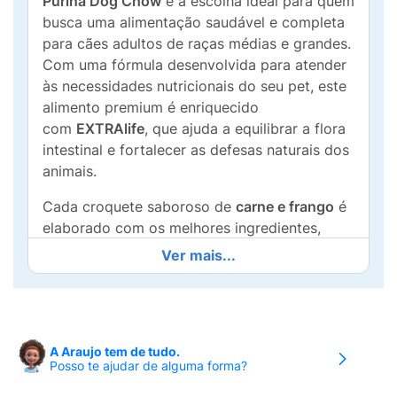
Purina Dog Chow
é a escolha ideal para quem
busca uma alimentação saudável e completa
para cães adultos de raças médias e grandes.
Com uma fórmula desenvolvida para atender
às necessidades nutricionais do seu pet, este
alimento premium é enriquecido
com
EXTRAlife
, que ajuda a equilibrar a flora
intestinal e fortalecer as defesas naturais dos
animais.
Cada croquete saboroso de
carne e frango
é
elaborado com os melhores ingredientes,
garantindo a energia e vitalidade que seu cão
Ver mais...
precisa. Além de sabor irresistível, Purina Dog
Chow proporciona nutrição balanceada, o
que resulta em um pelo saudável, dentes
fortes e um sistema imunológico robusto.
A Araujo tem de tudo.
Posso te ajudar de alguma forma?
Ao escolher
Dog Chow
para seu fiel
companheiro, você está garantindo mais