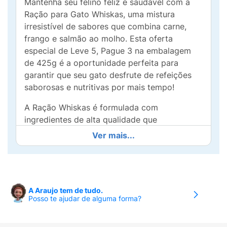
Mantenha seu felino feliz e saudável com a
Ração para Gato Whiskas, uma mistura
irresistível de sabores que combina carne,
frango e salmão ao molho. Esta oferta
especial de Leve 5, Pague 3 na embalagem
de 425g é a oportunidade perfeita para
garantir que seu gato desfrute de refeições
saborosas e nutritivas por mais tempo!
A Ração Whiskas é formulada com
ingredientes de alta qualidade que
proporcionam uma alimentação equilibrada,
Ver mais...
rica em proteínas, vitaminas e minerais
essenciais para a saúde do seu gato. Os
sabores suculentos ao molho fazem com que
cada refeição seja um verdadeiro banquete,
A Araujo tem de tudo.
estimulando o apetite e satisfazendo até os
Posso te ajudar de alguma forma?
felinos mais exigentes.
Os produtos Whiskas são cuidadosamente