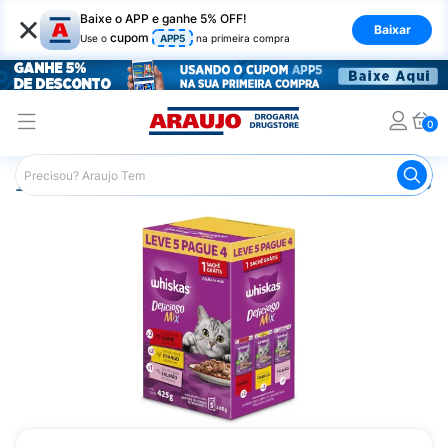
×
Baixe o APP e ganhe 5% OFF!
Baixar
cupom
Use o
APP5
na primeira compra
0
Araujo
Pet Shop
Gatos
Ração para Gato
Ração pa