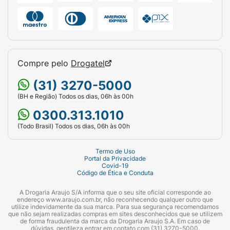
3kg - 55g
4kg - 70g
5kg - 80g
Compre pelo
Drogatel
6kg - 90g
(31) 3270-5000
7kg - 100g
(BH e Região) Todos os dias, 06h às 00h
0300.313.1010
8kg - 110g
(Todo Brasil) Todos os dias, 06h às 00h
Composição:
Termo de Uso
Farinha de vísceras de frango (mín. 10%),
Portal da Privacidade
Covid-19
farinha de carne e ossos de bovino (mín. 1%),
Código de Ética e Conduta
farinha de torresmo (mín. 0,5%), farinha de
A Drogaria Araujo S/A informa que o seu site oficial corresponde ao
peixes (mín. 1%), óleo de aves, gordura suína,
endereço www.araujo.com.br, não reconhecendo qualquer outro que
óleo de soja refinado hidrogenado¹, grão de
utilize indevidamente da sua marca. Para sua segurança recomendamos
que não sejam realizadas compras em sites desconhecidos que se utilizem
milho², sorgo, arroz quebrado, farelo de soja¹,
de forma fraudulenta da marca da Drogaria Araujo S.A. Em caso de
dúvidas, gentileza entrar em contato com (31) 3270-5000.