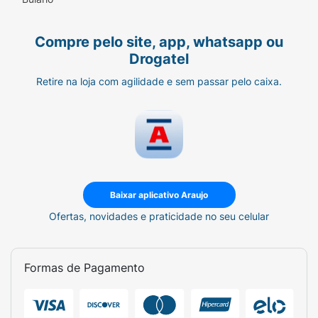
Taurina (mín.) 1.000mg/kg - 0,10%
Ômega 6 (mín.) 20g/kg - 2,00%
Compre pelo site, app, whatsapp ou
Drogatel
Ômega 3 (mín.) 1.300mg/kg - 0,13%
Retire na loja com agilidade e sem passar pelo caixa.
Mananoligossacarídeo (mín.) 900mg/kg -
0,09%
Umidade (máx.) 90g/kg - 9,00%
pH urinário 6,2-6,8
Energia M. do Produto:
Baixar aplicativo Araujo
Ofertas, novidades e praticidade no seu celular
Energia Metabolizável 3.800kcal/kg
Quantidade diária recomendada:
Formas de Pagamento
Peso do Gato Adulto / Porção
2kg - 45g