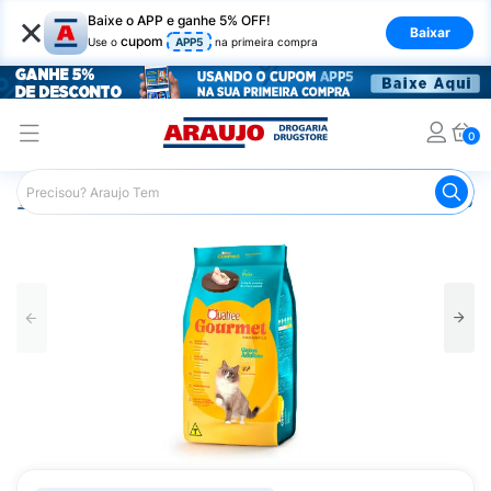
×
Baixe o APP e ganhe 5% OFF!
Baixar
cupom
Use o
APP5
na primeira compra
0
Araujo
Pet Shop
Gatos
Ração para Gato
Ração pa