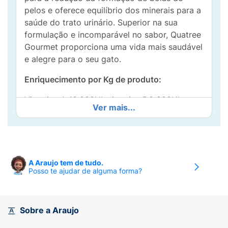
pelos e oferece equilíbrio dos minerais para a
saúde do trato urinário. Superior na sua
formulação e incomparável no sabor, Quatree
Gourmet proporciona uma vida mais saudável
e alegre para o seu gato.​
Enriquecimento por Kg de produto:
Vitamina A 10.000UI, vitamina D3 800UI,
Ver mais...
vitamina E 75UI, vitamina K3 0,5mg, vitamina
C 100mg, vitamina B1 5mg, vitamina B2
3,5mg, vitamina B6 3mg, vitamina B12 15mcg,
niacina 32mg, colina 1.250mg, ácido fólico
0,5mg, biotina 0,6mg, ácido pantotênico
A Araujo tem de tudo.
Posso te ajudar de alguma forma?
3,5mg, cobre 7,5mg, ferro 40mg, iodo 0,5mg,
manganês total 12mg, zinco total 130mg,
selênio total 0,12mg.
Sobre a Araujo
Níveis de garantia: