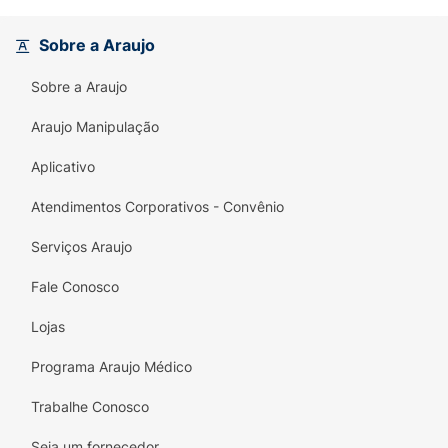
este produto é
totalmente livre de corantes
artificiais
e possui minerais balanceados que
Sobre a Araujo
favorecem a saúde do
trato urinário
,
garantindo bem-estar prolongado para o seu
Sobre a Araujo
companheiro.
Araujo Manipulação
Principais Benefícios:
Aplicativo
Mix de 4 Proteínas:
Sabor intenso de carne,
peru, fígado e frango para agradar
Atendimentos Corporativos - Convênio
paladares exigentes.
Serviços Araujo
Saúde do Trato Urinário:
Minerais
equilibrados que ajudam a manter o sistema
Fale Conosco
urinário saudável.
Lojas
Músculos Fortes:
Proteínas de alta
Programa Araujo Médico
qualidade que auxiliam na manutenção da
massa muscular.
Trabalhe Conosco
Sem Corantes Artificiais:
Nutrição mais
Seja um fornecedor