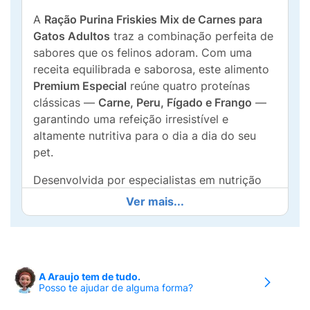
A
Ração Purina Friskies Mix de Carnes para
Gatos Adultos
traz a combinação perfeita de
sabores que os felinos adoram. Com uma
receita equilibrada e saborosa, este alimento
Premium Especial
reúne quatro proteínas
clássicas —
Carne, Peru, Fígado e Frango
—
garantindo uma refeição irresistível e
altamente nutritiva para o dia a dia do seu
pet.
Desenvolvida por especialistas em nutrição
animal, a linha Friskies foca na vitalidade do
Ver mais...
seu gato. Sua fórmula é enriquecida com
vitaminas e minerais essenciais
que auxiliam
na manutenção de
músculos fortes e
saudáveis
, além de garantir uma pelagem
A Araujo tem de tudo.
brilhante e pele bem cuidada. O grande
Posso te ajudar de alguma forma?
diferencial é o compromisso com a saúde: