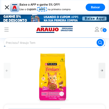
×
Baixe o APP e ganhe 5% OFF!
Baixar
cupom
Use o
APP5
na primeira compra
0
Araujo
Pet Shop
Gatos
Ração para Gato
Ração pa