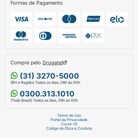
Formas de Pagamento
primeira vez, faça a transição gradual
misturando à ração antiga ao longo de 7
a 10 dias.
Lembre-se: gatos amam água fresca!
Mantenha sempre um pote limpo à
disposição.
Ficha Técnica:
Compre pelo
Drogatel
Marca:
Purina Friskies.
(31) 3270-5000
Linha:
Mix de Carnes.
(BH e Região) Todos os dias, 06h às 00h
0300.313.1010
Indicação:
Gatos Adultos.
(Todo Brasil) Todos os dias, 06h às 00h
Peso Líquido:
2,5kg.
Termo de Uso
Sabor:
Carne, Peru, Fígado e Frango.
Portal da Privacidade
Covid-19
Código de Ética e Conduta
Destaque:
Sem corantes artificiais / Trato
urinário saudável.