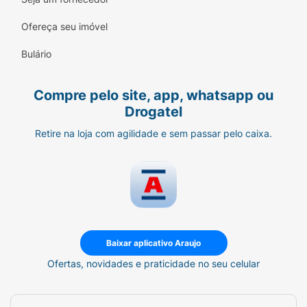
natural e segura para a rotina do seu felino.
Ofereça seu imóvel
Vitaminas e Minerais:
Suporte para o
sistema imunológico e visão aguçada.
Bulário
Qualidade Purina:
100% de nutrição
Compre pelo site, app, whatsapp ou
completa e balanceada para gatos em fase
Drogatel
adulta.
Retire na loja com agilidade e sem passar pelo caixa.
Guia de Alimentação:
Ofereça as quantidades recomendadas
na embalagem conforme o peso e nível
de atividade do seu gato.
Divida a porção diária em duas ou mais
Baixar aplicativo Araujo
refeições para manter o metabolismo
Ofertas, novidades e praticidade no seu celular
ativo.
Se estiver introduzindo Friskies pela