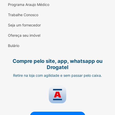
Programa Araujo Médico
Principais Benefícios:
Alimento 100% Completo e Balanceado:
Trabalhe Conosco
Pode ser servido diariamente como
Seja um fornecedor
refeição única ou misturado à ração seca
tradicional.
Ofereça seu imóvel
Nova Receita Mais Saudável:
Totalmente
Bulário
formulada sem a adição de corantes ou
conservantes artificiais.
Compre pelo site, app, whatsapp ou
Trato Urinário Protegido:
O alto teor de
Drogatel
umidade do sachê estimula a hidratação
Retire na loja com agilidade e sem passar pelo caixa.
natural e ajuda a proteger o sistema
urinário do felino.
Pele Protegida e Pelos Saudáveis:
Enriquecido com nutrientes essenciais que
promovem o brilho da pelagem e a saúde
da pele.