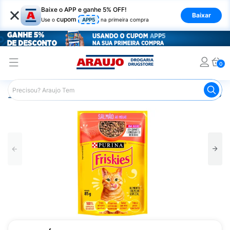
×
Baixe o APP e ganhe 5% OFF!
Baixar
cupom
Use o
APP5
na primeira compra
0
Araujo
Pet Shop
Gatos
Ração para Gato
Ração Úm