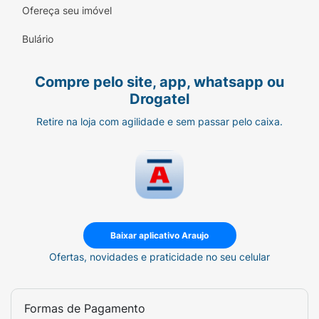
Ofereça seu imóvel
Mix de Sabores:
Frango, leite e cenoura
garantem uma palatabilidade superior para
Bulário
filhotes.
Compre pelo site, app, whatsapp ou
Vitaminas e Minerais:
Suporte total para o
Drogatel
sistema imunológico em formação.
Retire na loja com agilidade e sem passar pelo caixa.
Guia de Alimentação:
Comece a introduzir Friskies Filhotes a
partir das 3 ou 4 semanas de vida (pode
ser levemente umedecida com água no
início).
Baixar aplicativo Araujo
Siga as quantidades recomendadas na
Ofertas, novidades e praticidade no seu celular
embalagem de acordo com a idade do
seu gato.
Formas de Pagamento
Divida a porção em várias refeições ao