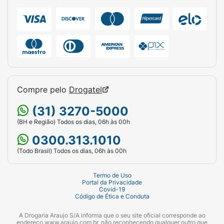
dia, conforme o hábito do filhote.
Mantenha sempre água fresca e limpa à
disposição.
Ficha Técnica:
Marca:
Purina Friskies.
Compre pelo
Drogatel
Indicação:
Gatos Filhotes (1 a 12 meses).
(31) 3270-5000
(BH e Região) Todos os dias, 06h às 00h
Peso Líquido:
850g.
0300.313.1010
Sabor:
Frango, Leite e Cenoura.
(Todo Brasil) Todos os dias, 06h às 00h
Destaque:
Com DHA e Taurina / Sem
corantes artificiais.
Termo de Uso
Portal da Privacidade
Covid-19
Código de Ética e Conduta
A Drogaria Araujo S/A informa que o seu site oficial corresponde ao
endereço www.araujo.com.br, não reconhecendo qualquer outro que