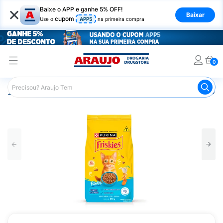
×
Baixe o APP e ganhe 5% OFF!
Baixar
cupom
Use o
APP5
na primeira compra
0
Araujo
Pet Shop
Gatos
Ração para Gato
Ração pa