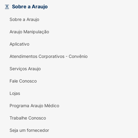
Friskies mantém o compromisso com uma
Sobre a Araujo
dieta limpa, sendo
totalmente livre de
corantes artificiais
.
Sobre a Araujo
Principais Benefícios:
Araujo Manipulação
Desenvolvimento Cognitivo:
Contém DHA
Aplicativo
para auxiliar no desenvolvimento cerebral e
da visão.
Atendimentos Corporativos - Convênio
Ossos e Dentes Fortes:
Enriquecida com
Serviços Araujo
Cálcio e Leite para um crescimento
estrutural saudável.
Fale Conosco
Coração e Visão:
Com Taurina, um
Lojas
aminoácido vital para o bem-estar dos
Programa Araujo Médico
felinos.
Trabalhe Conosco
Sem Corantes Artificiais:
Nutrição de alta
qualidade com ingredientes selecionados e
Seja um fornecedor
seguros.