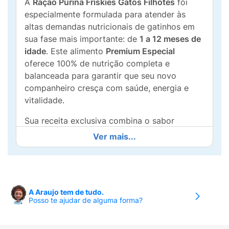
A
Ração Purina Friskies Gatos Filhotes
foi
especialmente formulada para atender às
altas demandas nutricionais de gatinhos em
sua fase mais importante: de
1 a 12 meses de
idade
. Este alimento
Premium Especial
oferece 100% de nutrição completa e
balanceada para garantir que seu novo
companheiro cresça com saúde, energia e
vitalidade.
Sua receita exclusiva combina o sabor
suculento do
Frango
com a cremosidade do
Ver mais...
Leite
e os nutrientes da
Cenoura
, criando um
banquete que os filhotes adoram. Pensando
no desenvolvimento integral, a fórmula é
enriquecida com
DHA
(essencial para o
A Araujo tem de tudo.
cérebro e visão),
Taurina
(para um coração
Posso te ajudar de alguma forma?
saudável) e
Cálcio
, que auxilia na formação
de ossos e dentes fortes. Além disso, a