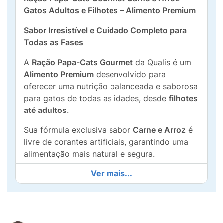
Gatos Adultos e Filhotes – Alimento Premium
Sabor Irresistível e Cuidado Completo para
Todas as Fases
A
Ração Papa-Cats Gourmet
da Qualis é um
Alimento Premium
desenvolvido para
oferecer uma nutrição balanceada e saborosa
para gatos de todas as idades, desde
filhotes
até adultos
.
Sua fórmula exclusiva sabor
Carne e Arroz
é
livre de corantes artificiais, garantindo uma
alimentação mais natural e segura.
Enriquecida com nutrientes essenciais, ela
Ver mais...
atua diretamente na saúde e vitalidade do seu
pet, promovendo benefícios visíveis no dia a
dia.
Principais Benefícios: