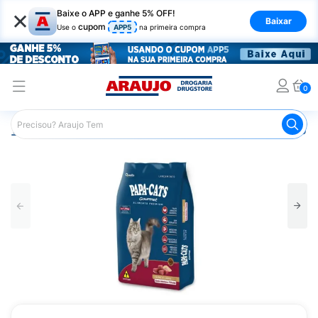
×
Baixe o APP e ganhe 5% OFF!
Baixar
cupom
Use o
APP5
na primeira compra
0
Araujo
Pet Shop
Gatos
Ração para Gato
Ração pa