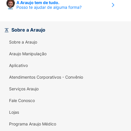
A Araujo tem de tudo.
Posso te ajudar de alguma forma?
Trato Urinário Saudável:
Auxilia no controle
do pH urinário.
Sem Corantes:
Alimentação mais saudável
Sobre a Araujo
e natural.
Sobre a Araujo
Intestino Saudável:
Ingredientes de alta
Araujo Manipulação
digestibilidade.
Aplicativo
Beleza da Pelagem:
Promove pelo e pele
saudáveis e brilhantes.
Atendimentos Corporativos - Convênio
Ambiente Agradável:
Com Yucca
Serviços Araujo
Schidigera para
redução de odor das fezes
.
Fale Conosco
Versatilidade:
Ideal para casas com gatos
de diferentes idades (Adultos e Filhotes).
Lojas
Especificações Técnicas:
Programa Araujo Médico