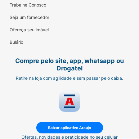
Marca:
Qualis / Papa-Cats
Trabalhe Conosco
Linha:
Gourmet
Seja um fornecedor
Tipo:
Alimento Premium
Ofereça seu imóvel
Sabor:
Carne e Arroz
Bulário
Indicação:
Gatos Adultos e Filhotes
Compre pelo site, app, whatsapp ou
Proporcione o melhor para o seu
Drogatel
companheiro felino com a qualidade Papa-
Retire na loja com agilidade e sem passar pelo caixa.
Cats.
Baixar aplicativo Araujo
Ofertas, novidades e praticidade no seu celular