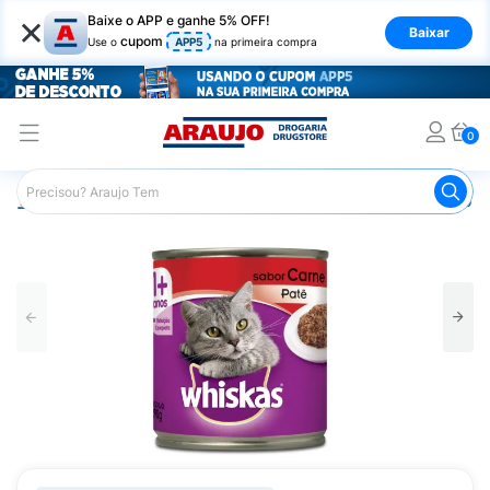
×
Baixe o APP e ganhe 5% OFF!
Baixar
cupom
Use o
APP5
na primeira compra
0
Araujo
Pet Shop
Gatos
Ração para Gato
Ração pa