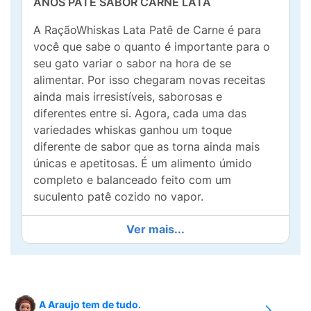
ANOS PATÊ SABOR CARNE LATA
A RaçãoWhiskas Lata Patê de Carne é para
você que sabe o quanto é importante para o
seu gato variar o sabor na hora de se
alimentar. Por isso chegaram novas receitas
ainda mais irresistíveis, saborosas e
diferentes entre si. Agora, cada uma das
variedades whiskas ganhou um toque
diferente de sabor que as torna ainda mais
únicas e apetitosas. É um alimento úmido
completo e balanceado feito com um
suculento patê cozido no vapor.
Alimento 100% completo e balanceado, ideal
Ver mais...
para o consumo diário.Sem aroma artificial e
sem conservantes.Proporciona ótima
qualidade das fezes.Ajuda a manter a saúde
do trato urinário.
A Araujo tem de tudo.