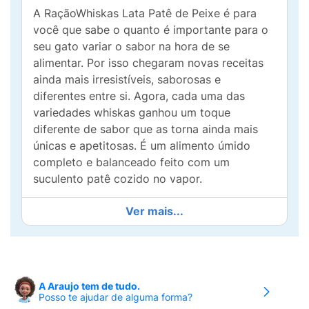
A RaçãoWhiskas Lata Patê de Peixe é para
você que sabe o quanto é importante para o
seu gato variar o sabor na hora de se
alimentar. Por isso chegaram novas receitas
ainda mais irresistíveis, saborosas e
diferentes entre si. Agora, cada uma das
variedades whiskas ganhou um toque
diferente de sabor que as torna ainda mais
únicas e apetitosas. É um alimento úmido
completo e balanceado feito com um
suculento patê cozido no vapor.
Alimento 100% completo e balanceado, ideal
Ver mais...
para o consumo diário.Sem aroma artificial e
sem conservantes.Proporciona ótima
qualidade das fezes.Ajuda a manter a saúde
do trato urinário.
A Araujo tem de tudo.
Posso te ajudar de alguma forma?