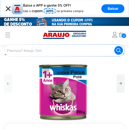
×
Baixe o APP e ganhe 5% OFF!
Baixar
cupom
Use o
APP5
na primeira compra
0
Araujo
Pet Shop
Gatos
Ração para Gato
Ração pa