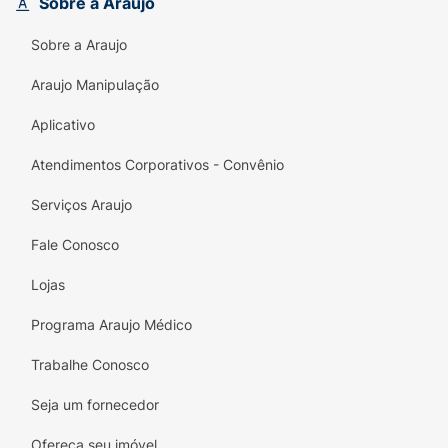
garantindo que seu gato aproveite até a
Sobre a Araujo
última gota!
Sobre a Araujo
Ao escolher Whiskas, você oferece a seu gato
Araujo Manipulação
uma experiência de sabor única e nutritiva,
promovendo a saúde e o bem-estar. Não
Aplicativo
perca a chance de aproveitar essa oferta e
mimar seu companheiro felino com a melhor
Atendimentos Corporativos - Convênio
alimentação!
Serviços Araujo
Fale Conosco
Lojas
Programa Araujo Médico
Trabalhe Conosco
Seja um fornecedor
Ofereça seu imóvel