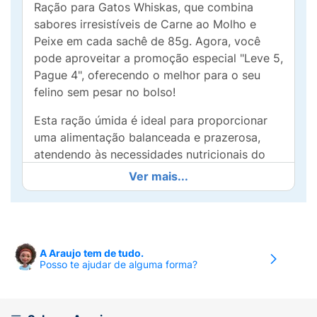
Ração para Gatos Whiskas, que combina
sabores irresistíveis de Carne ao Molho e
Peixe em cada sachê de 85g. Agora, você
pode aproveitar a promoção especial "Leve 5,
Pague 4", oferecendo o melhor para o seu
felino sem pesar no bolso!
Esta ração úmida é ideal para proporcionar
uma alimentação balanceada e prazerosa,
atendendo às necessidades nutricionais do
seu gato. Os ingredientes são
Ver mais...
cuidadosamente selecionados para garantir
sabor e qualidade, estimulando o apetite e
tornando as refeições ainda mais agradáveis.
Os sachês são práticos e fáceis de abrir,
A Araujo tem de tudo.
Posso te ajudar de alguma forma?
permitindo que você sirva a refeição
rapidamente. Além disso, o molho suculento
torna cada pedaço ainda mais palatável,