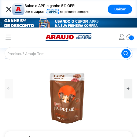
×
Baixe o APP e ganhe 5% OFF!
Baixar
cupom
Use o
APP5
na primeira compra
0
Araujo
Pet Shop
Cachorros
Ração para Cachorro