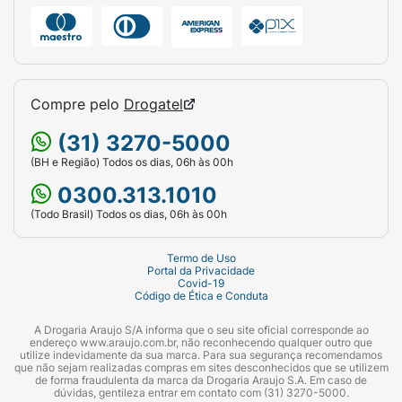
refinado de peixe, água, goma xantana,
celulose em pó, parede celular de levedura
(mín. 0,1%), zeólita, caramelo I, retinol (vit. A),
cianocobalamina (vit. B12), D-pantotenato de
cálcio (vit. B5), cloridrato de tiamina (vit. B1),
Compre pelo
Drogatel
riboflavina (vit. B2), cloridrato de piridoxina
(31) 3270-5000
(vit. B6), biotina, colecalciferol (vit. D3),
bissulfito sódico de menadiona (vit. K3),
(BH e Região) Todos os dias, 06h às 00h
ácido fólico (vit. B9), ácido nicotínico (vit.
0300.313.1010
B3), acetato de DL-alfa-tocoferol (vit. E),
(Todo Brasil) Todos os dias, 06h às 00h
cloreto de sódio, carbonato de cálcio, cloreto
de potássio, óxido de zinco, sulfato ferroso,
Termo de Uso
óxido de ferro, sulfato de cobre (II), sulfato
Portal da Privacidade
Covid-19
de manganês, iodato de cálcio e selenito de
Código de Ética e Conduta
sódio.
A Drogaria Araujo S/A informa que o seu site oficial corresponde ao
endereço www.araujo.com.br, não reconhecendo qualquer outro que
utilize indevidamente da sua marca. Para sua segurança recomendamos
que não sejam realizadas compras em sites desconhecidos que se utilizem
de forma fraudulenta da marca da Drogaria Araujo S.A. Em caso de
dúvidas, gentileza entrar em contato com (31) 3270-5000.