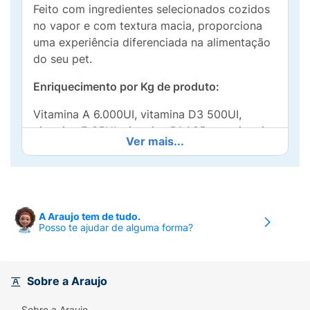
Feito com ingredientes selecionados cozidos
no vapor e com textura macia, proporciona
uma experiência diferenciada na alimentação
do seu pet.
Enriquecimento por Kg de produto:
Vitamina A 6.000UI, vitamina D3 500UI,
vitamina E 35UI, vitamina B1 1,25 mg, vitamina
Ver mais...
B2 3mg, vitamina B6 1mg, vitamina B12
10mcg, vitamina K3 0,25mg, biotina 0,05mg,
niacina 7,25mg, ácido fólico 0,25mg, ácido
pantotênico 6,25mg, cobre 3,2mg, ferro
40mg, iodo 0,75mg, manganês 12mg, zinco
A Araujo tem de tudo.
Posso te ajudar de alguma forma?
38mg, selênio 0,11mg.
Níveis de garantia:
Sobre a Araujo
Proteína Bruta (mín.) 80g/kg - 8,00%
Sobre a Araujo