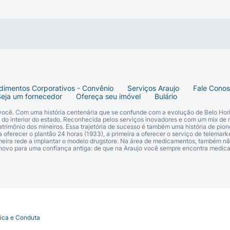
dimentos Corporativos - Convênio
Serviços Araujo
Fale Cono
,018%
Seja um fornecedor
Ofereça seu imóvel
Bulário
 você. Com uma história centenária que se confunde com a evolução de Belo Hori
s do interior do estado. Reconhecida pelos serviços inovadores e com um mix de 
trimônio dos mineiros. Essa trajetória de sucesso é também uma história de pion
 oferecer o plantão 24 horas (1933), a primeira a oferecer o serviço de telemarke
primeira rede a implantar o modelo drugstore. Na área de medicamentos, também nã
 novo para uma confiança antiga: de que na Araujo você sempre encontra medi
tica e Conduta