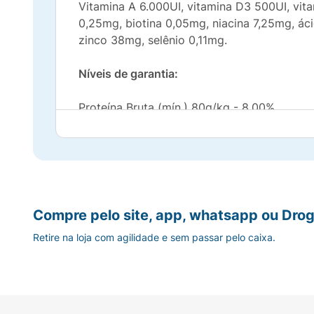
Vitamina A 6.000UI, vitamina D3 500UI, vit
0,25mg, biotina 0,05mg, niacina 7,25mg, á
zinco 38mg, selênio 0,11mg.
Níveis de garantia:
Proteína Bruta (mín.) 80g/kg - 8,00%
Extrato Etéreo (mín.) 30g/kg - 3,00%
Matéria Fibrosa (máx.) 10g/kg - 1,00%
Matéria Mineral (máx.) 25g/kg - 2,50%
Compre pelo site, app, whatsapp ou Drog
Retire na loja com agilidade e sem passar pelo caixa.
Cálcio (mín.) 1.500mg/kg - 0,15%
Cálcio (máx.) 3.500mg/kg - 0,35%
Fósforo (mín.) 1.200mg/kg - 0,12%