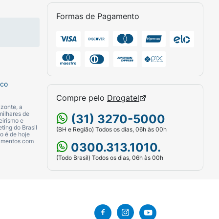
Formas de Pagamento
sco
Compre pelo
Drogatel
zonte, a
milhares de
(31) 3270-5000
eirismo e
ting do Brasil
(BH e Região) Todos os dias, 06h às 00h
o é de hoje
camentos com
0300.313.1010.
(Todo Brasil) Todos os dias, 06h às 00h