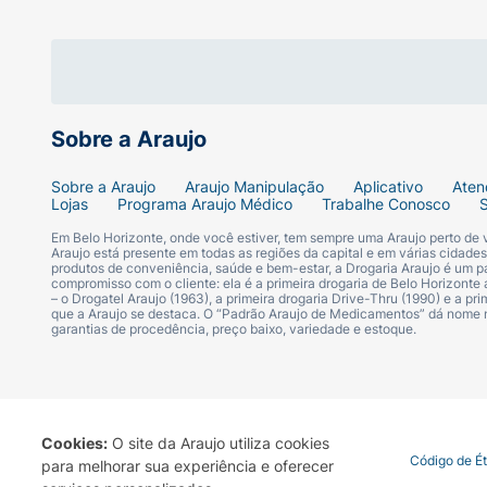
Sódio (mín.) 500mg/kg - 0,05%
Ômega 6 (mín.) 3.600mg/kg - 0,36%
Sobre a Araujo
Ômega 3 (mín.) 360mg/kg - 0,036%
Sobre a Araujo
Araujo Manipulação
Aplicativo
Aten
Mananoligossacarídeo (mín.) 180mg/kg - 0
Lojas
Programa Araujo Médico
Trabalhe Conosco
Em Belo Horizonte, onde você estiver, tem sempre uma Araujo perto de
Umidade (máx.) 820g/kg - 82,00%
Araujo está presente em todas as regiões da capital e em várias cidade
produtos de conveniência, saúde e bem-estar, a Drogaria Araujo é um pa
compromisso com o cliente: ela é a primeira drogaria de Belo Horizonte a
– o Drogatel Araujo (1963), a primeira drogaria Drive-Thru (1990) e a 
Energia M. do Produto:
que a Araujo se destaca. O “Padrão Araujo de Medicamentos” dá nome
garantias de procedência, preço baixo, variedade e estoque.
Cada sachê contém 68 kcal
Quantidade diária recomendada:
Cookies:
O site da Araujo utiliza cookies
Porte do cão - Peso do cão / Quantidade
Termo de Uso
Portal da Privacidade
Covid-19
Código de É
para melhorar sua experiência e oferecer