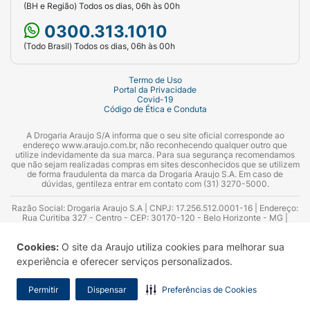
(BH e Região) Todos os dias, 06h às 00h
0300.313.1010
(Todo Brasil) Todos os dias, 06h às 00h
Termo de Uso
Portal da Privacidade
Covid-19
Código de Ética e Conduta
A Drogaria Araujo S/A informa que o seu site oficial corresponde ao
endereço www.araujo.com.br, não reconhecendo qualquer outro que
utilize indevidamente da sua marca. Para sua segurança recomendamos
que não sejam realizadas compras em sites desconhecidos que se utilizem
de forma fraudulenta da marca da Drogaria Araujo S.A. Em caso de
dúvidas, gentileza entrar em contato com (31) 3270-5000.
Razão Social: Drogaria Araujo S.A | CNPJ: 17.256.512.0001-16 | Endereço:
Rua Curitiba 327 - Centro - CEP: 30170-120 - Belo Horizonte - MG |
Telefones: 0300.313.1010 e (31) 3270-5000 Horário de funcionamento -
06:00h às 00:00h | Consultores técnicos responsáveis: Hairton Ayres
Cookies:
O site da Araujo utiliza cookies para melhorar sua
Azevedo Guimarães – CRF 10.965 | Yasmin Silva Alvarenga – CRF 52.584 -
Consultor substituto: Thiago Aguiar Pinheiro - CRF Nº 13.748. Alvará
experiência e oferecer serviços personalizados.
Sanitário: 2025020713 | Autorização de Funcionamento da Empresa (AFE):
7.16355-1
Permitir
Dispensar
Preferências de Cookies