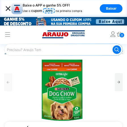
×
Baixe o APP e ganhe 5% OFF!
Baixar
cupom
Use o
APP5
na primeira compra
0
Araujo
Pet Shop
Cachorros
Ração para Cachorro