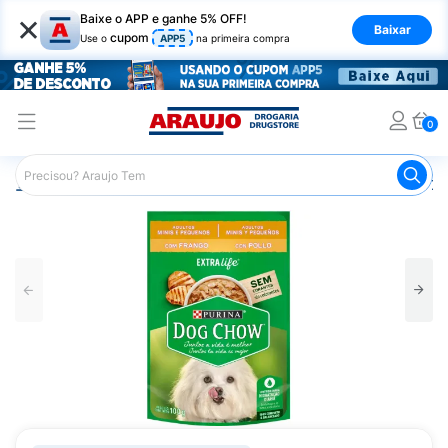
×
Baixe o APP e ganhe 5% OFF!
Baixar
cupom
Use o
APP5
na primeira compra
0
Araujo
Pet Shop
Cachorros
Ração para Cachorro