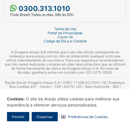
0300.313.1010
(Todo Brasil) Todos os dias, 06h às 00h
Termo de Uso
Portal da Privacidade
Covid-19
Código de Ética e Conduta
A Drogaria Araujo S/A informa que o seu site oficial corresponde ao
endereço www.araujo.com.br, não reconhecendo qualquer outro que
utilize indevidamente da sua marca. Para sua segurança recomendamos
que não sejam realizadas compras em sites desconhecidos que se utilizem
de forma fraudulenta da marca da Drogaria Araujo S.A. Em caso de
dúvidas, gentileza entrar em contato com (31) 3270-5000.
Razão Social: Drogaria Araujo S.A | CNPJ: 17.256.512.0001-16 | Endereço:
Rua Curitiba 327 - Centro - CEP: 30170-120 - Belo Horizonte - MG |
Telefones: 0300.313.1010 e (31) 3270-5000 Horário de funcionamento -
06:00h às 00:00h | Consultores técnicos responsáveis: Hairton Ayres
Cookies:
O site da Araujo utiliza cookies para melhorar sua
Azevedo Guimarães – CRF 10.965 | Yasmin Silva Alvarenga – CRF 52.584 -
Consultor substituto: Thiago Aguiar Pinheiro - CRF Nº 13.748. Alvará
experiência e oferecer serviços personalizados.
Sanitário: 2025020713 | Autorização de Funcionamento da Empresa (AFE):
7.16355-1
Permitir
Dispensar
Preferências de Cookies