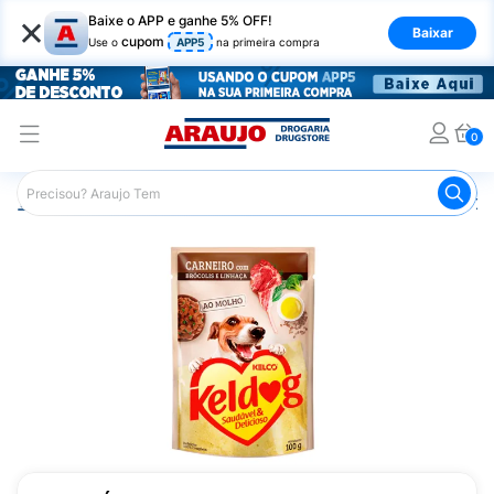
×
Baixe o APP e ganhe 5% OFF!
Baixar
cupom
Use o
APP5
na primeira compra
0
Araujo
Pet Shop
Cachorros
Ração para Cachorro