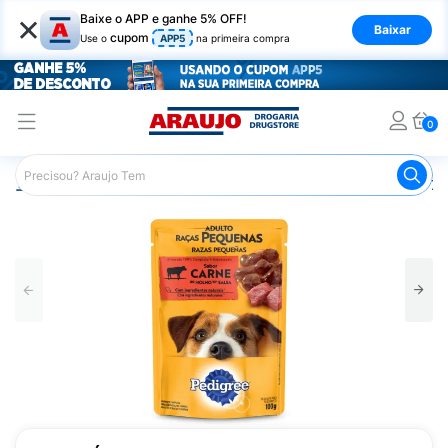
×
Baixe o APP e ganhe 5% OFF!
Baixar
cupom
Use o
APP5
na primeira compra
0
Araujo
Pet Shop
Cachorros
Ração para Cachorro