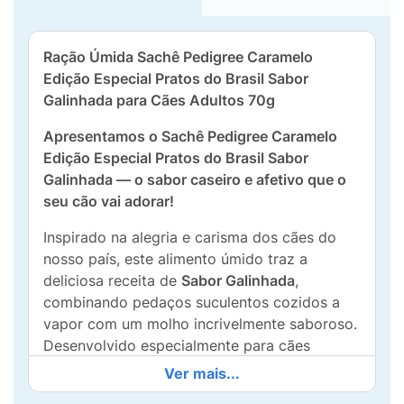
Ração Úmida Sachê Pedigree Caramelo
Edição Especial Pratos do Brasil Sabor
Galinhada para Cães Adultos 70g
Apresentamos o Sachê Pedigree Caramelo
Edição Especial Pratos do Brasil Sabor
Galinhada — o sabor caseiro e afetivo que o
seu cão vai adorar!
Inspirado na alegria e carisma dos cães do
nosso país, este alimento úmido traz a
deliciosa receita de
Sabor Galinhada
,
combinando pedaços suculentos cozidos a
vapor com um molho incrivelmente saboroso.
Desenvolvido especialmente para cães
adultos, o sachê oferece uma refeição
100%
Ver mais...
completa e balanceada
, repleta de vitaminas