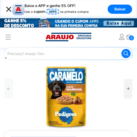
×
Baixe o APP e ganhe 5% OFF!
Baixar
cupom
Use o
APP5
na primeira compra
0
Araujo
Pet Shop
Cachorros
Ração para Cachorro