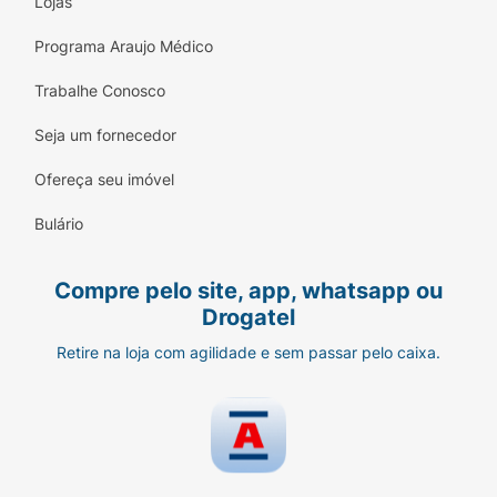
Lojas
sabor tradicional da galinhada.
Programa Araujo Médico
Nutrição Completa e Cuidadosa:
Alimento
balanceado para cães adultos e totalmente
Trabalhe Conosco
livre de corantes artificiais.
Seja um fornecedor
Estímulo à Hidratação:
Rico em molho e
Ofereça seu imóvel
umidade natural, auxiliando diretamente no
trato urinário do animal.
Bulário
Frescor e Praticidade:
Embalagem de 70g
fácil de servir, garantindo sempre uma
Compre pelo site, app, whatsapp ou
porção fresca e sem desperdícios.
Drogatel
Retire na loja com agilidade e sem passar pelo caixa.