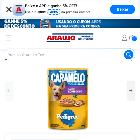
×
Baixe o APP e ganhe 5% OFF!
Baixar
cupom
Use o
APP5
na primeira compra
0
Araujo
Pet Shop
Cachorros
Ração para Cachorro