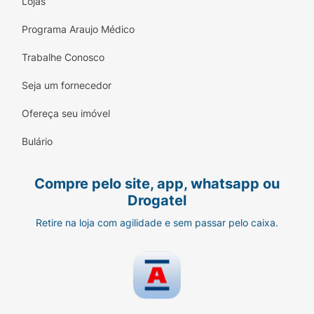
Lojas
balanceado e totalmente livre de corantes
artificiais.
Programa Araujo Médico
Trato Urinário Saudável:
A alta umidade
Trabalhe Conosco
natural do sachê contribui diretamente para
a hidratação diária do cão.
Seja um fornecedor
Praticidade e Frescor:
Embalagem de 70g
Ofereça seu imóvel
na porção perfeita para evitar desperdícios.
Bulário
Compre pelo site, app, whatsapp ou
Drogatel
Retire na loja com agilidade e sem passar pelo caixa.