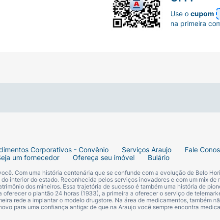
Use o
cupom
fácil de abrir e na porção ideal para servir sempre fresc
na primeira co
dimentos Corporativos - Convênio
Serviços Araujo
Fale Cono
Seja um fornecedor
Ofereça seu imóvel
Bulário
 você. Com uma história centenária que se confunde com a evolução de Belo Hori
s do interior do estado. Reconhecida pelos serviços inovadores e com um mix de 
trimônio dos mineiros. Essa trajetória de sucesso é também uma história de pion
 oferecer o plantão 24 horas (1933), a primeira a oferecer o serviço de telemarke
primeira rede a implantar o modelo drugstore. Na área de medicamentos, também nã
 novo para uma confiança antiga: de que na Araujo você sempre encontra medi