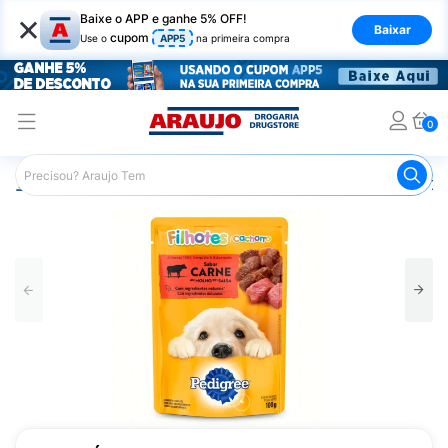
×
Baixe o APP e ganhe 5% OFF!
Baixar
cupom
Use o
APP5
na primeira compra
0
Araujo
Pet Shop
Cachorros
Ração para Cachorro