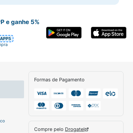
PP e ganhe 5%
APP5
mpra
Formas de Pagamento
sco
Compre pelo
Drogatel