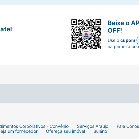
Baixe o A
atel
OFF!
Use o
cupom
na primeira co
dimentos Corporativos - Convênio
Serviços Araujo
Fale Cono
Seja um fornecedor
Ofereça seu imóvel
Bulário