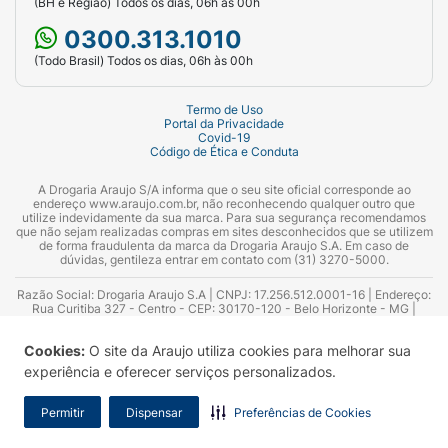
(BH e Região) Todos os dias, 06h às 00h
Porção:
0300.313.1010
A quantidade recomendada pode variar
(Todo Brasil) Todos os dias, 06h às 00h
conforme o peso, idade e nível de atividade
do filhote:
Termo de Uso
Portal da Privacidade
Filhotes de 2 a 4 meses (peso médio 1 a 2
Covid-19
Código de Ética e Conduta
kg): cerca de 1 a 2 sachês por dia, divididos
em duas ou mais refeições.
A Drogaria Araujo S/A informa que o seu site oficial corresponde ao
endereço www.araujo.com.br, não reconhecendo qualquer outro que
utilize indevidamente da sua marca. Para sua segurança recomendamos
Filhotes de 4 a 12 meses (peso médio 2 a 4
que não sejam realizadas compras em sites desconhecidos que se utilizem
de forma fraudulenta da marca da Drogaria Araujo S.A. Em caso de
kg): cerca de 2 a 3 sachês por dia, divididos
dúvidas, gentileza entrar em contato com (31) 3270-5000.
em duas ou mais refeições.
Razão Social: Drogaria Araujo S.A | CNPJ: 17.256.512.0001-16 | Endereço:
Rua Curitiba 327 - Centro - CEP: 30170-120 - Belo Horizonte - MG |
Para uma alimentação equilibrada, você
Telefones: 0300.313.1010 e (31) 3270-5000 Horário de funcionamento -
06:00h às 00:00h | Consultores técnicos responsáveis: Hairton Ayres
também pode combinar com ração seca de
Cookies:
O site da Araujo utiliza cookies para melhorar sua
Azevedo Guimarães – CRF 10.965 | Yasmin Silva Alvarenga – CRF 52.584 -
boa qualidade.
Consultor substituto: Thiago Aguiar Pinheiro - CRF Nº 13.748. Alvará
experiência e oferecer serviços personalizados.
Sanitário: 2025020713 | Autorização de Funcionamento da Empresa (AFE):
7.16355-1
Permitir
Dispensar
Preferências de Cookies