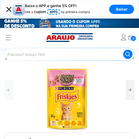
×
Baixe o APP e ganhe 5% OFF!
Baixar
cupom
Use o
APP5
na primeira compra
0
Araujo
Pet Shop
Gatos
Ração para Gato
Ração Úm