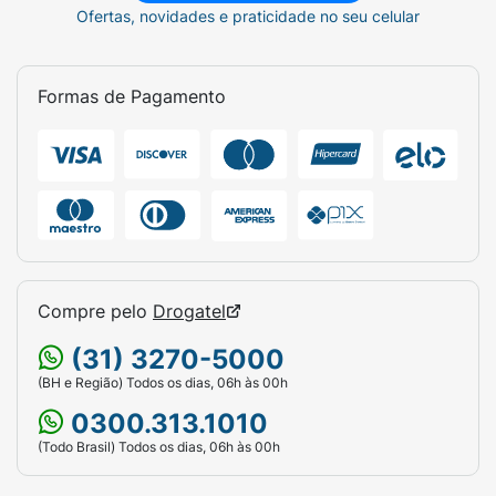
Ofertas, novidades e praticidade no seu celular
Pode ser servido como prato principal
ou misturado à ração seca para tornar a
refeição mais atrativa.
Formas de Pagamento
Certifique-se de que seu gato tenha
sempre acesso a água fresca.
Ficha Técnica:
Marca:
Purina Friskies.
Linha:
Mix de Carnes (Molho Cremoso).
Compre pelo
Drogatel
Conteúdo:
80g.
(31) 3270-5000
Indicação:
Gatos Adultos.
(BH e Região) Todos os dias, 06h às 00h
0300.313.1010
Proteínas Principais:
Carne, Frango e
Fígado.
(Todo Brasil) Todos os dias, 06h às 00h
Destaque:
Sem corantes/conservantes