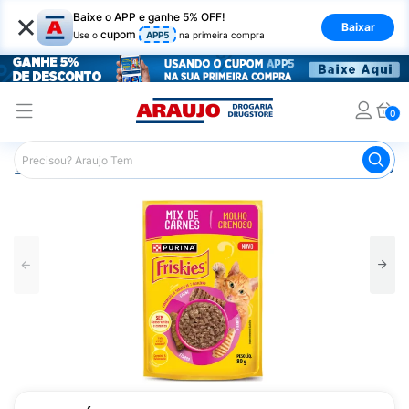
×
Baixe o APP e ganhe 5% OFF!
Baixar
cupom
Use o
APP5
na primeira compra
0
Araujo
Pet Shop
Gatos
Ração para Gato
Ração Úm