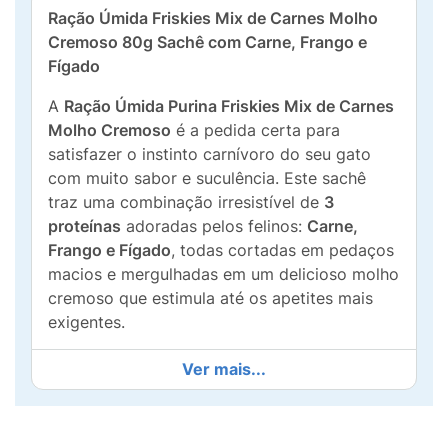
Ração Úmida Friskies Mix de Carnes Molho
Cremoso 80g Sachê com Carne, Frango e
Fígado
A
Ração Úmida Purina Friskies Mix de Carnes
Molho Cremoso
é a pedida certa para
satisfazer o instinto carnívoro do seu gato
com muito sabor e suculência. Este sachê
traz uma combinação irresistível de
3
proteínas
adoradas pelos felinos:
Carne,
Frango e Fígado
, todas cortadas em pedaços
macios e mergulhadas em um delicioso molho
cremoso que estimula até os apetites mais
exigentes.
Além de ser um banquete diário, o Mix de
Ver mais...
Carnes é um grande aliado da saúde. Sua alta
concentração de umidade auxilia na
hidratação
, fator crucial para manter um
trato