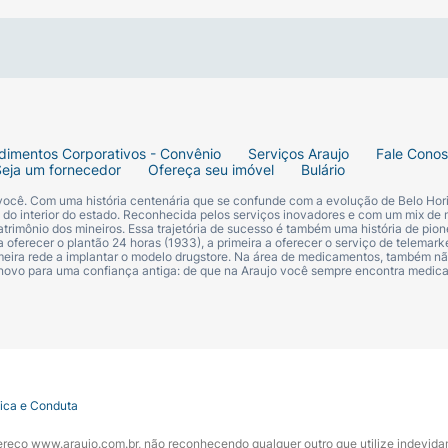
dimentos Corporativos - Convênio
Serviços Araujo
Fale Cono
Seja um fornecedor
Ofereça seu imóvel
Bulário
 você. Com uma história centenária que se confunde com a evolução de Belo Hori
s do interior do estado. Reconhecida pelos serviços inovadores e com um mix de 
trimônio dos mineiros. Essa trajetória de sucesso é também uma história de pion
 oferecer o plantão 24 horas (1933), a primeira a oferecer o serviço de telemarke
primeira rede a implantar o modelo drugstore. Na área de medicamentos, também nã
 novo para uma confiança antiga: de que na Araujo você sempre encontra medi
tica e Conduta
ndereço www.araujo.com.br, não reconhecendo qualquer outro que utilize indevid