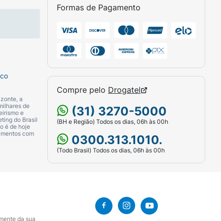
Formas de Pagamento
sco
Compre pelo
Drogatel
zonte, a
milhares de
(31) 3270-5000
eirismo e
ting do Brasil
(BH e Região) Todos os dias, 06h às 00h
o é de hoje
camentos com
0300.313.1010.
(Todo Brasil) Todos os dias, 06h às 00h
amente da sua