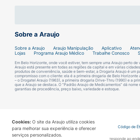
Sobre a Araujo
Sobre a Araujo
Araujo Manipulação
Aplicativo
Aten
Lojas
Programa Araujo Médico
Trabalhe Conosco
Em Belo Horizonte, onde você estiver, tem sempre uma Araujo perto de
Araujo está presente em todas as regiões da capital e em várias cidade
produtos de conveniência, saúde e bem-estar, a Drogaria Araujo é um pa
compromisso com o cliente: ela é a primeira drogaria de Belo Horizonte a
– o Drogatel Araujo (1963), a primeira drogaria Drive-Thru (1990) e a 
que a Araujo se destaca. O “Padrão Araujo de Medicamentos” dá nome
garantias de procedência, preço baixo, variedade e estoque.
Cookies:
O site da Araujo utiliza cookies
Termo de Uso
Portal da Privacidade
Covid-19
Código de É
para melhorar sua experiência e oferecer
serviços personalizados.
A Drogaria Araujo S/A informa que o seu site oficial corresponde ao e