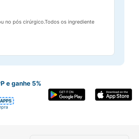
ou no pós cirúrgico.Todos os ingrediente
PP e ganhe 5%
APP5
mpra