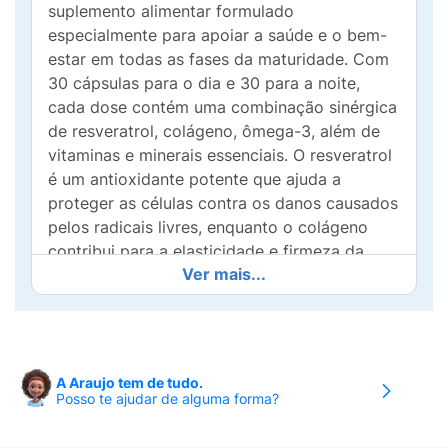
suplemento alimentar formulado
especialmente para apoiar a saúde e o bem-
estar em todas as fases da maturidade. Com
30 cápsulas para o dia e 30 para a noite,
cada dose contém uma combinação sinérgica
de resveratrol, colágeno, ômega-3, além de
vitaminas e minerais essenciais. O resveratrol
é um antioxidante potente que ajuda a
proteger as células contra os danos causados
pelos radicais livres, enquanto o colágeno
contribui para a elasticidade e firmeza da
Ver mais...
pele. O ômega-3, conhecido por seus
benefícios anti-inflamatórios, também apoia a
saúde cardiovascular e cerebral. Com a
adição de vitaminas e minerais, você garante
uma nutrição completa. Radiant Maturity é a
A Araujo tem de tudo.
escolha ideal para quem busca manter a
Posso te ajudar de alguma forma?
vitalidade e a beleza de dentro para fora.
Invista na sua saúde e bem-estar com este