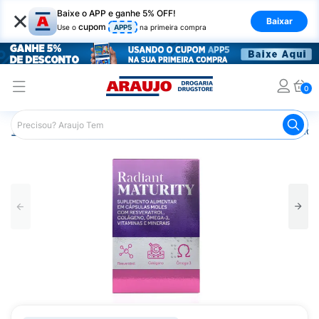
×
Baixe o APP e ganhe 5% OFF!
Baixar
cupom
Use o
APP5
na primeira compra
0
Araujo
Saúde e Bem Estar
Vitaminas e Minerais
Radi