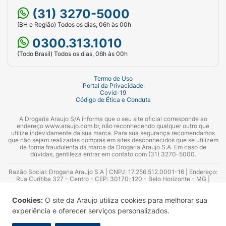
(31) 3270-5000
(BH e Região) Todos os dias, 06h às 00h
0300.313.1010
(Todo Brasil) Todos os dias, 06h às 00h
Termo de Uso
Portal da Privacidade
Covid-19
Código de Ética e Conduta
A Drogaria Araujo S/A informa que o seu site oficial corresponde ao
endereço www.araujo.com.br, não reconhecendo qualquer outro que
utilize indevidamente da sua marca. Para sua segurança recomendamos
que não sejam realizadas compras em sites desconhecidos que se utilizem
de forma fraudulenta da marca da Drogaria Araujo S.A. Em caso de
dúvidas, gentileza entrar em contato com (31) 3270-5000.
Razão Social: Drogaria Araujo S.A | CNPJ: 17.256.512.0001-16 | Endereço:
Rua Curitiba 327 - Centro - CEP: 30170-120 - Belo Horizonte - MG |
Telefones: 0300.313.1010 e (31) 3270-5000 Horário de funcionamento -
06:00h às 00:00h | Consultores técnicos responsáveis: Hairton Ayres
Cookies:
O site da Araujo utiliza cookies para melhorar sua
Azevedo Guimarães – CRF 10.965 | Yasmin Silva Alvarenga – CRF 52.584 -
Consultor substituto: Thiago Aguiar Pinheiro - CRF Nº 13.748. Alvará
experiência e oferecer serviços personalizados.
Sanitário: 2025020713 | Autorização de Funcionamento da Empresa (AFE):
7.16355-1