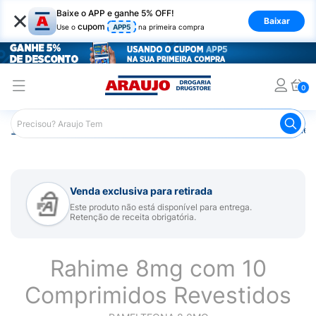
×
Baixe o APP e ganhe 5% OFF!
Baixar
cupom
Use o
APP5
na primeira compra
0
Araujo
Medicamentos
Remédio para Dormir
Rahime 
Venda exclusiva para retirada
Este produto não está disponível para entrega.
Retenção de receita obrigatória.
Rahime 8mg com 10
Comprimidos Revestidos