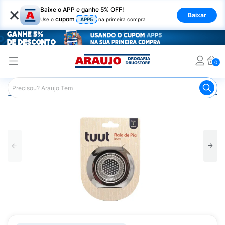
×
Baixe o APP e ganhe 5% OFF!
Baixar
cupom
Use o
APP5
na primeira compra
0
Araujo
Mercado
Casa e Utilidades
Cozinha
Ralo d