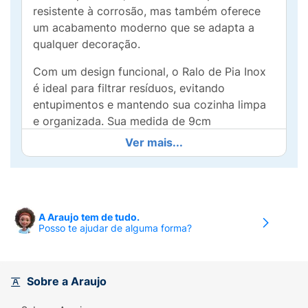
resistente à corrosão, mas também oferece
um acabamento moderno que se adapta a
qualquer decoração.
Com um design funcional, o Ralo de Pia Inox
é ideal para filtrar resíduos, evitando
entupimentos e mantendo sua cozinha limpa
e organizada. Sua medida de 9cm
proporciona um encaixe perfeito em diversas
Ver mais...
pias, tornando a instalação rápida e
descomplicada.
Além de ser prático, o inox é fácil de limpar e
confere à sua cozinha um toque de
A Araujo tem de tudo.
Posso te ajudar de alguma forma?
sofisticação. Invista em qualidade e
praticidade com o Ralo de Pia Inox 9cm e
transforme sua experiência na cozinha,
assegurando que sua pia esteja sempre em
Sobre a Araujo
ótimas condições!